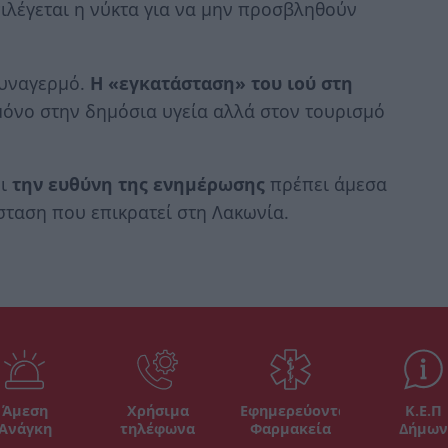
ιλέγεται η νύκτα για να μην προσβληθούν
συναγερμό.
Η «εγκατάσταση» του ιού στη
μόνο στην δημόσια υγεία αλλά στον τουρισμό
ει
την ευθύνη της ενημέρωσης
πρέπει άμεσα
άσταση που επικρατεί στη Λακωνία.
Άμεση
Χρήσιμα
Εφημερεύοντα
Κ.Ε.Π
Ανάγκη
τηλέφωνα
Φαρμακεία
Δήμων