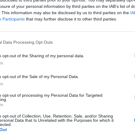
σίας;
losure of your personal information by third parties on the IAB’s list of
ή ευθύνη συντονισμού ;
. This information may also be disclosed by us to third parties on the
IA
Participants
that may further disclose it to other third parties.
ια την προστασία των πληθυσμών;
ων περιοχών;
δώσουν απαντήσεις η Περιφερειακή Ενότητα
l Data Processing Opt Outs
 Νομού.
o opt-out of the Sharing of my personal data.
In
να είναι λογικό να δεσμεύονται όλες οι
o opt-out of the Sale of my Personal Data.
σε όλη την χώρα «παγώνουν» ακόμα και τα
In
 ο κίνδυνος μετάδοσης του ιού από
to opt-out of processing my Personal Data for Targeted
 έλεγχος στο αίμα προκειμένου να
ing.
In
μοδοσία με την συγκέντρωση αρκετών
o opt-out of Collection, Use, Retention, Sale, and/or Sharing
ersonal Data that Is Unrelated with the Purposes for which it
ν δεσμευτεί και ποιος είναι φορέας που
lected.
Out