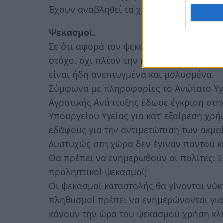
Έχουν αναβληθεί τα χειρουργεία στα Νο
Ψεκασμοί.
Σε ότι αφορά τον ψεκασμό των περιοχών
στόχο, όχι πλέον την πρόληψη, αλλά τη
είναι ήδη ανεπτυγμένα και μολυσμένα.
Σύμφωνα με πληροφορίες το Ανώτατο Υγ
Αγροτικής Ανάπτυξης έδωσε έγκριση στη
Υπουργείου Υγείας για κατ’ εξαίρεση χρ
εδάφους για την αντιμετώπιση των ακμα
Δυστυχώς στη χώρα δεν έγιναν παντού κ
Θα πρέπει να ενημερωθούν οι πολίτες: Σ
προληπτικοί ψεκασμοί;
Οι ψεκασμοί καταστολής θα γίνονται νύκτα
πληθυσμοί πρέπει να ενημερώνονται για 
κάνουν την ώρα του ψεκασμού χρήση κλι