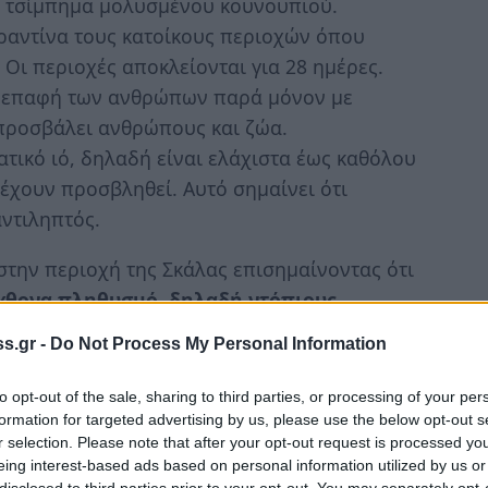
ό τσίμπημα μολυσμένου κουνουπιού.
αραντίνα τους κατοίκους περιοχών όπου
Οι περιοχές αποκλείονται για 28 ημέρες.
ην επαφή των ανθρώπων παρά μόνον με
προσβάλει ανθρώπους και ζώα.
τικό ιό, δηλαδή είναι ελάχιστα έως καθόλου
χουν προσβληθεί. Αυτό σημαίνει ότι
αντιληπτός.
την περιοχή της Σκάλας επισημαίνοντας ότι
χθονα πληθυσμό, δηλαδή ντόπιους.
ντίνα.
s.gr -
Do Not Process My Personal Information
α κρούσματα ελονοσίας και η έλλειψη
υση κι εύλογα δημιουργούνται ερωτηματικά.
to opt-out of the sale, sharing to third parties, or processing of your per
formation for targeted advertising by us, please use the below opt-out s
λιτών;
r selection. Please note that after your opt-out request is processed y
eing interest-based ads based on personal information utilized by us or
τίνα;
disclosed to third parties prior to your opt-out. You may separately opt-