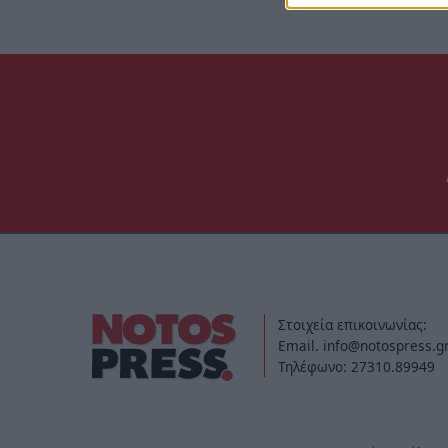
Στοιχεία επικοινωνίας:
Email. info@notospress.g
Τηλέφωνο: 27310.89949