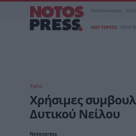
Πελοπόννησος
Ελλ
HOT TOPICS:
ΟΡΟΙ Χ
Υγεία
Χρήσιμες συμβουλέ
Δυτικού Νείλου
Notospress