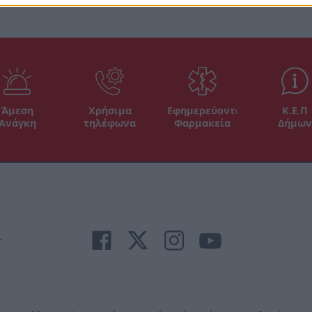
Άμεση
Χρήσιμα
Εφημερεύοντα
Κ.Ε.Π
Ανάγκη
τηλέφωνα
Φαρμακεία
Δήμων
r