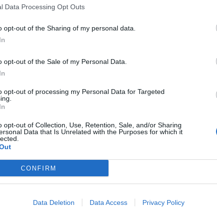
l Data Processing Opt Outs
ως ύποπτο προσβολής από Πυρετό του Δυτικού
νιατρικές αρχές .
o opt-out of the Sharing of my personal data.
In
ς φύσεως ότι θα πρέπει να εντείνουν τα μέτρα
οριστούν οι εστίες πολλαπλασιασμού των
o opt-out of the Sale of my Personal Data.
In
ή καθαριότητα των εγκαταστάσεων με τακτική
to opt-out of processing my Personal Data for Targeted
ιμων νερών στις ποτίστρες ή λιμνών που
ing.
In
ύου ύδρευσής .
o opt-out of Collection, Use, Retention, Sale, and/or Sharing
ersonal Data that Is Unrelated with the Purposes for which it
 περιοχής η επιτήρηση για νεκρά άγρια πτηνά
lected.
 ενημερώνουν τις αρμόδιες κτηνιατρικές αρχές
.
Out
ιαλαμβανομένων με την επισήμανση ότι οι
CONFIRM
πιμότητας λόγω της σημασίας της νόσου για την
Data Deletion
Data Access
Privacy Policy