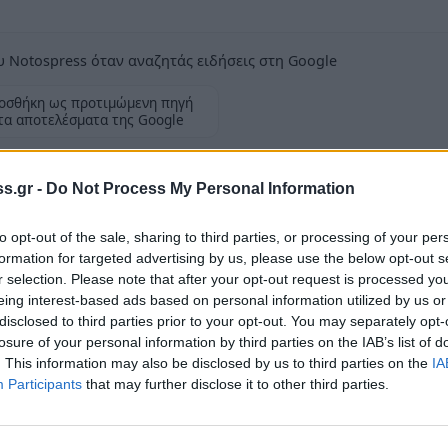
 Notospress όταν αναζητάς ειδήσεις στη Google
οσθήκη ως προτιμώμενη πηγή
τα αποτελέσματα της Google
s.gr -
Do Not Process My Personal Information
to opt-out of the sale, sharing to third parties, or processing of your per
formation for targeted advertising by us, please use the below opt-out s
Κτην/κης Π.Ε. Λακωνίας
ανακοινώνονται τα
r selection. Please note that after your opt-out request is processed y
ων πρώτων κρουσμάτων του Πυρετού του
eing interest-based ads based on personal information utilized by us or
την Χώρα μας:
disclosed to third parties prior to your opt-out. You may separately opt-
losure of your personal information by third parties on the IAB’s list of
 Χώρα μας των πρώτων κρουσμάτων του Πυρετού
. This information may also be disclosed by us to third parties on the
IA
Participants
that may further disclose it to other third parties.
θα θέλαμε να σας επισημάνουμε τα παρακάτω :
 ιπποειδές με πυρετό ή νευρικά ή κινητικά