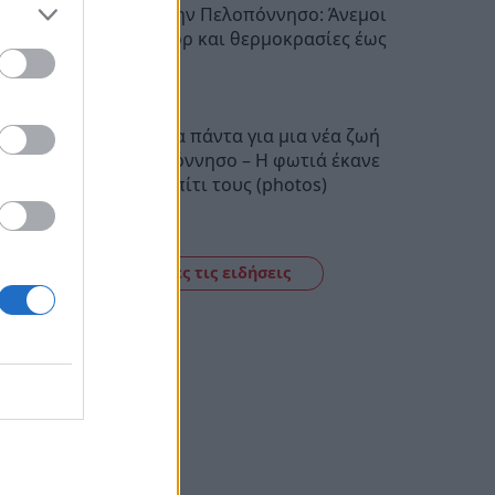
Ο καιρός στην Πελοπόννησο: Άνεμοι
έως 5 μποφόρ και θερμοκρασίες έως
38 βαθμούς
22:28
Πούλησαν τα πάντα για μια νέα ζωή
στην Πελοπόννησο – Η φωτιά έκανε
στάχτη το σπίτι τους (photos)
22:06
Δείτε όλες τις ειδήσεις