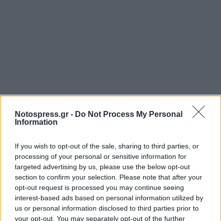
Είναι σημαντικό να διευκρινιστεί ότι ο
ανθρώπινος οργανισμός παίρνει μόλις το 20%
Notospress.gr -
Do Not Process My Personal
Information
της χοληστερόλης που χρειάζεται από τις
τροφές, ενώ το υπόλοιπο 80% το συνθέτει
If you wish to opt-out of the sale, sharing to third parties, or
μόνος του. Η χοληστερόλη δε που προέρχεται
processing of your personal or sensitive information for
targeted advertising by us, please use the below opt-out
από τις τροφές (διαιτητική χοληστερόλη) δεν
section to confirm your selection. Please note that after your
επηρεάζει σύμφωνα με νεότερες έρευνες τα
opt-out request is processed you may continue seeing
επίπεδα χοληστερόλης στο αίμα και ειδικά η
interest-based ads based on personal information utilized by
us or personal information disclosed to third parties prior to
χοληστερόλη του αυγού την επηρεάζει σε μικρό
your opt-out. You may separately opt-out of the further