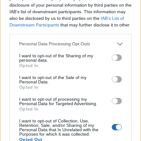
βαθμό.
disclosure of your personal information by third parties on the
IAB’s list of downstream participants. This information may
Αντίθετα, οι αυξημένες ποσότητες κορεσμένου
also be disclosed by us to third parties on the
IAB’s List of
λίπους προερχόμενου από τροφές ζωικής
Downstream Participants
that may further disclose it to other
third parties.
προέλευσης (πχ. κρέατα, φρέσκο βούτυρο, τυριά
και φαγητά ή γλυκά που περιέχουν κρέμα
Personal Data Processing Opt Outs
γάλακτος), ευθύνονται πολύ περισσότερο για
I want to opt-out of the Sharing of my
την αύξηση των λιπιδίων και για την ανάπτυξη
personal data.
Opted In
καρδιαγγειακών νόσων.
I want to opt-out of the Sale of my
Personal Data.
Εκτός από χοληστερίνη, το αυγό περιέχει και
Opted In
αρκετή ποσότητα λεκιθίνης, ένα λιπίδιο που
I want to opt-out of processing my
θεωρείται χοληστερινο-προστατευτικό, καθώς
Personal Data for Targeted Advertising.
λειτουργεί ως αντίβαρο, με αποτέλεσμα η
Opted In
συμβολή του αυγού στην αύξηση της
I want to opt-out of Collection, Use,
Retention, Sale, and/or Sharing of my
χοληστερίνης, να ελαχιστοποιείται.
Personal Data that Is Unrelated with the
Purposes for which it was collected.
Opted Out