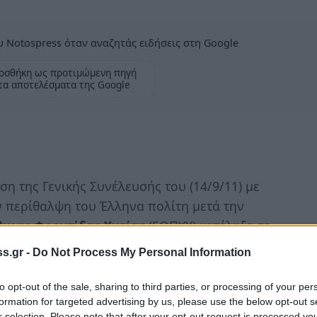
 Notospress όταν αναζητάς ειδήσεις στη Google
οσθήκη ως προτιμώμενη πηγή
τα αποτελέσματα της Google
η της Γενικής Συνέλευσής του (14/9/11) με
 περίθαλψη του Έλληνα πολίτη μετά την
μιας Φροντίδας Υγείας
(ΕΟΠΥΥ) κατέληξε σε
ην διαπίστωσή του ότι ο ΕΟΠΥΥ
s.gr -
Do Not Process My Personal Information
ηγούνται προς την εξυπηρέτησηή τους σε
to opt-out of the sale, sharing to third parties, or processing of your per
formation for targeted advertising by us, please use the below opt-out s
r selection. Please note that after your opt-out request is processed y