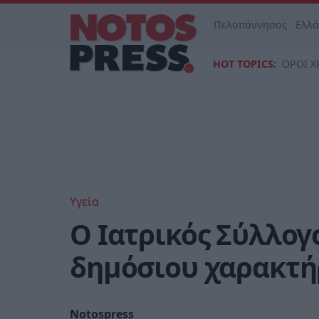
Πελοπόννησος
Ελλ
HOT TOPICS:
ΟΡΟΙ Χ
Υγεία
Ο Ιατρικός Σύλλογ
δημόσιου χαρακτήρ
Notospress