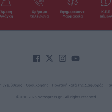
Άμεση
Χρήσιμα
Εφημερεύοντα
Κ.Ε.Π
Ανάγκη
τηλέφωνα
Φαρμακεία
Δήμων
r
η Εχεμύθειας
Όροι Χρήσης
Πολιτική κατά της Διαφθοράς
Τα
©2010-2026 Notospress.gr - All rights reserved