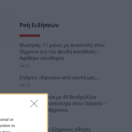
Ροή Ειδήσεων
Μυστράς: 11 μήνες με αναστολή στον
55χρονο για την ψευδή κατάθεση –
Αφέθηκε ελεύθερος
14:21
Σπάρτη: «Έφυγαν» από κοντά μας…
14:12
Σπάρτη: Φυτεία με 40 δενδρύλλια
κάνναβης εντοπίστηκε στον Ταΰγετο –
Συνελήφθη 68χρονος
13:04
sonal or
ection to
Αίγιο: Νεκρός 52χρονος οδηγός
ou may