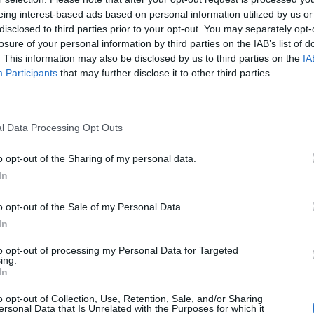
eing interest-based ads based on personal information utilized by us or
ρτύρεται και καταγγέλει τις απαράδεκτες
disclosed to third parties prior to your opt-out. You may separately opt-
υν τις κυβερνητικές προτάσεις για τον ΕΟΠΥΥ. Ο
losure of your personal information by third parties on the IAB’s list of
νείς υπέυθυνος δεν είναι σε θέση να
. This information may also be disclosed by us to third parties on the
IA
Participants
that may further disclose it to other third parties.
θα προσέρχονται οι ασθενείς σε αυτόν και ποιους
l Data Processing Opt Outs
μάζει την μετακύλιση του κόστους πρωτοβάθμιας
 ίδιο τον ασφαλισμένο ως εξής:
o opt-out of the Sharing of my personal data.
πρωινή λειτουργία των ιατρείων (κρατικών και
In
ενών σε ένα τετράωρο οδηγώντας τους έτσι ώστε
ρών λειτουργίας του ΕΟΠΥΥ.
o opt-out of the Sale of my Personal Data.
In
 ασθενών την δυνατότητα αξιοπρεπούς και
τος.
to opt-out of processing my Personal Data for Targeted
ing.
ιδιώκεται η απόσυρση του κράτους από τις
In
o opt-out of Collection, Use, Retention, Sale, and/or Sharing
ersonal Data that Is Unrelated with the Purposes for which it