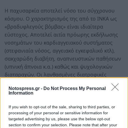
Η παχυσαρκία αποτελεί νόσο του σύγχρονου
κόσμου. Ο χαρακτηρισμός της από το ΙΝΚΑ ως
«βραδυφλεγούς βόμβας» είναι ιδιαίτερα
εύστοχος. Αποτελεί αιτία πρόωρης εκδήλωσης
νοσημάτων του καρδιαγγειακού συστήματος
(στεφανιαία νόσος, αγγειακό εγκεφαλικό κτλ),
σακχαρώδη διαβήτη, αναπνευστικών παθήσεων
(υπνική άπνοια κ.α.) καθώς και ψυχολογικών
διαταραχών. Οι λανθασμένες διατροφικές
συνήθειες και η υποτυπώδης σωματική άσκηση
Notospress.gr -
Do Not Process My Personal
είναι μόνο δύο από τα αίτια εμφάνισής της
Information
παχυσαρκίας.
If you wish to opt-out of the sale, sharing to third parties, or
processing of your personal or sensitive information for
targeted advertising by us, please use the below opt-out
section to confirm your selection. Please note that after your
Μικροί και μεγάλοι, παρακολούθησαν το