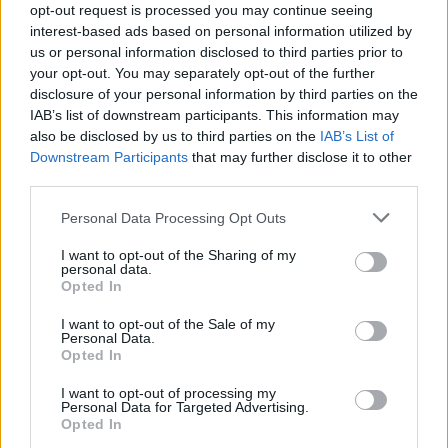
opt-out request is processed you may continue seeing
μουσικοχορευτικό χριστουγεννιάτικο παραμύθι:
interest-based ads based on personal information utilized by
«Ο Άγιος Βασίλης και οι Βιταμίνες», στην οποία
us or personal information disclosed to third parties prior to
your opt-out. You may separately opt-out of the further
συμμετείχαν το Κέντρο Υγείας Αρεόπολης, το 3ο
disclosure of your personal information by third parties on the
Γυμνάσιο Σπάρτης, ο Σύλλογος Γονέων και
IAB’s list of downstream participants. This information may
Κηδεμόνων του Νηπιαγωγείου Αρεόπολης, ο
also be disclosed by us to third parties on the
IAB’s List of
Downstream Participants
that may further disclose it to other
Σύλλογος Γονέων και Κηδεμόνων του Δημοτικού
third parties.
Σχολείου Αρεόπολης, ο Σύλλογος Γονέων και
Personal Data Processing Opt Outs
Κηδεμόνων του Δημοτικού Σχολείου Πύργου
Δυρού και το Ιδιωτικό Εκπαιδευτήριο Σπάρτης.
I want to opt-out of the Sharing of my
personal data.
Opted In
I want to opt-out of the Sale of my
Personal Data.
Opted In
I want to opt-out of processing my
Personal Data for Targeted Advertising.
Opted In