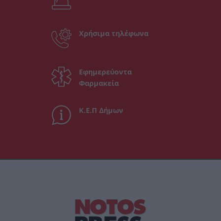
Χρήσιμα τηλέφωνα
Εφημερεύοντα
Φαρμακεία
Κ.Ε.Π Δήμων