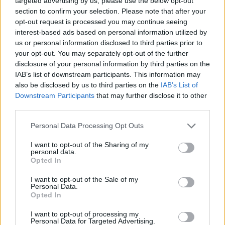
targeted advertising by us, please use the below opt-out
περιοχή του Δήμου Ευρώτα. Κατά τη διάρκεια του
section to confirm your selection. Please note that after your
2011 έχουν δηλωθεί [...] συνολικά 57 κρούσματα
opt-out request is processed you may continue seeing
interest-based ads based on personal information utilized by
ελονοσίας, εκ των οποίων 27 σε Έλληνες, χωρίς
us or personal information disclosed to third parties prior to
ιστορικό μετακίνησης σε χώρες ενδημικές για
your opt-out. You may separately opt-out of the further
ελονοσία, 7 σε αλλοδαπούς από μη ενδημικές
disclosure of your personal information by third parties on the
IAB’s list of downstream participants. This information may
χώρες, και 23 σε αλλοδαπούς από ενδημικές χώρες,
also be disclosed by us to third parties on the
IAB’s List of
κυρίως από το Πακιστάν»
αναφέρει το ΚΕΕΛΠΝΟ
Downstream Participants
that may further disclose it to other
σε ανακοίνωσή του την Τετάρτη.
third parties.
Personal Data Processing Opt Outs
Τονίζει όμως ότι «δεν έχουν καταγραφεί θάνατοι
που οφείλονται στην ελονοσία σε καμία περιοχή
I want to opt-out of the Sharing of my
personal data.
της χώρας, ενώ ένας υπερήλικας ασθενής στη
Opted In
Λακωνία, ο οποίος έπασχε από ελονοσία,
I want to opt-out of the Sale of my
απεβίωσε λόγω σοβαρών υποκείμενων
Personal Data.
Opted In
νοσημάτων».
I want to opt-out of processing my
Personal Data for Targeted Advertising.
Επισημαίνει ακόμα ότι όλα τα κρούσματα