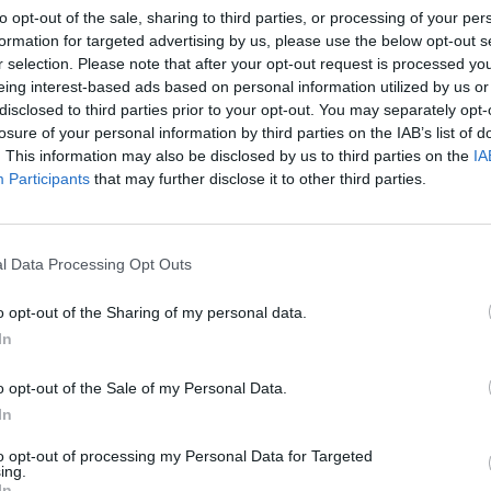
to opt-out of the sale, sharing to third parties, or processing of your per
formation for targeted advertising by us, please use the below opt-out s
r selection. Please note that after your opt-out request is processed y
ευσης.
eing interest-based ads based on personal information utilized by us or
disclosed to third parties prior to your opt-out. You may separately opt-
losure of your personal information by third parties on the IAB’s list of
νομικός Απολογισμός του έτους 2018- Έκθεση
. This information may also be disclosed by us to third parties on the
IA
ση - απαλλαγή Δ.Σ.
Participants
that may further disclose it to other third parties.
.
l Data Processing Opt Outs
α Διοίκησης του Συλλόγου
o opt-out of the Sharing of my personal data.
In
Γενικής Συνέλευσης έχουν το σύνολο των
οικονομικώς εν τάξει. Η Γενική αυτή
o opt-out of the Sale of my Personal Data.
12 του καταστατικού.
In
to opt-out of processing my Personal Data for Targeted
ing.
ϊστάμενος της Ουρολογικής κλινικής Ιατρός
In