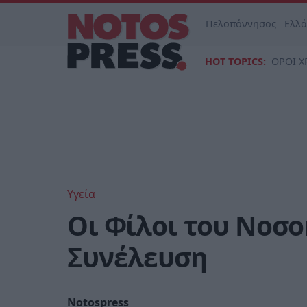
Πελοπόννησος
Ελλ
HOT TOPICS:
ΟΡΟΙ Χ
Υγεία
Οι Φίλοι του Νοσο
Συνέλευση
Notospress