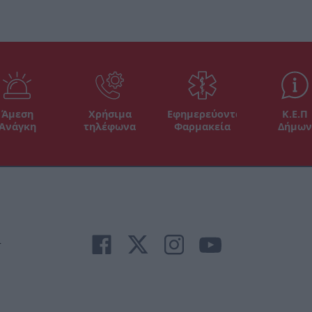
Άμεση
Χρήσιμα
Εφημερεύοντα
Κ.Ε.Π
Ανάγκη
τηλέφωνα
Φαρμακεία
Δήμων
r