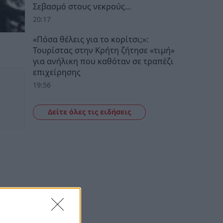
Σεβασμό στους νεκρούς…
20:17
«Πόσα θέλεις για το κορίτσι;»:
Τουρίστας στην Κρήτη ζήτησε «τιμή»
για ανήλικη που καθόταν σε τραπέζι
επιχείρησης
19:56
Δείτε όλες τις ειδήσεις