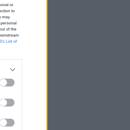
sonal or
ection to
ou may
 personal
out of the
 downstream
B’s List of