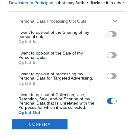
Downstream Participants
that may further disclose it to other
Φαρμακευτική σχολή του Εθνικού και
third parties.
Καποδιστριακού Πανεπιστημίου Αθηνών (Τομέας
Personal Data Processing Opt Outs
Φαρμακογνωσίας και Χημείας Φυσικών Προϊόντων)
I want to opt-out of the Sharing of my
σε συνεργασία με πανεπιστημιακά τμήματα του
personal data.
εξωτερικού.
Opted In
I want to opt-out of the Sale of my
Σύμφωνα με αναλύσεις και έρευνες από το
Personal Data.
Opted In
Πανεπιστήμιο Αθηνών, η τυροσόλη και η
υδροξυτυροσόλη, κατά μέσο όρο βρίσκονται στις
I want to opt-out of processing my
Personal Data for Targeted Advertising.
επιτραπέζιες ελιές σε συγκεντρώσεις 134 mg ανά
Opted In
κιλό και 244 mg ανά κιλό αντίστοιχα.
I want to opt-out of Collection, Use,
Retention, Sale, and/or Sharing of my
Ιδιαίτερα όμως, στις βιολογικές ελιές Καλαμών
Personal Data that Is Unrelated with the
Purposes for which it was collected.
"Βαλσαμικές" από τους Ελαιώνες Σακελλαρόπουλου
Opted Out
στη Σπάρτη Λακωνίας, βρέθηκε ότι έχουν 560 mg
CONFIRM
ανά κιλό τυροσόλη και 1300 mg ανά κιλό