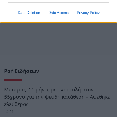
Data Deletion
Data Access
Privacy Policy
Ροή Ειδήσεων
Μυστράς: 11 μήνες με αναστολή στον
55χρονο για την ψευδή κατάθεση – Αφέθηκε
ελεύθερος
14:21