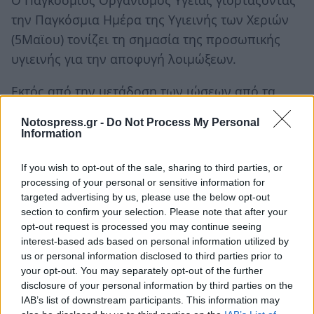
Ο Παγκόσμιος Οργανισμός Υγείας γιορτάζοντας
την Παγκόσμια Ημέρα της Υγιεινής των Χεριών
(5Μαϊου) τονίζει τη σημασία της προσωπικής
υγιεινής για την αποφυγή λοιμώξεων.
Εκτός από την μετάδοση των ιώσεων από τα
χέρια, σύμφωνα με τα δεδομένα του
Notospress.gr -
Do Not Process My Personal
Παγκόσμιου Οργανισμού Υγείας ένας στους 10
Information
ασθενείς που θα επισκεφτούν νοσοκομείο ή
ιατρείο μπορεί να εμφανίσει λοίμωξη που
If you wish to opt-out of the sale, sharing to third parties, or
processing of your personal or sensitive information for
συνδέεται με τη νοσηλεία του.
targeted advertising by us, please use the below opt-out
section to confirm your selection. Please note that after your
Η Υγιεινή των Χεριών είναι το πιο απλό,
opt-out request is processed you may continue seeing
οικονομικό και ταυτόχρονα το πιο
interest-based ads based on personal information utilized by
us or personal information disclosed to third parties prior to
αποτελεσματικό μέτρο πρόληψης λοιμώξεων.
your opt-out. You may separately opt-out of the further
disclosure of your personal information by third parties on the
IAB’s list of downstream participants. This information may