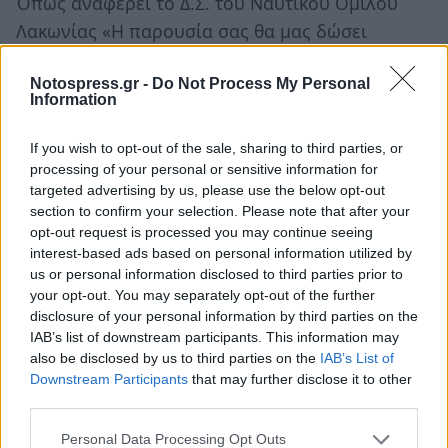
Όπως αναφέρει το Δ.Σ. του Ναυτικού Ομίλου
Λακωνίας «Η παρουσία σας θα μας δώσει
ιδιαίτερη χαρά.»
Notospress.gr -
Do Not Process My Personal
Information
Συμμετέχει η ορχήστρα "κιθάρες" του Συλλόγου
Γονέων και Κηδεμόνων Γυθείου.
If you wish to opt-out of the sale, sharing to third parties, or
processing of your personal or sensitive information for
Είσοδος ελεύθερη
targeted advertising by us, please use the below opt-out
section to confirm your selection. Please note that after your
opt-out request is processed you may continue seeing
interest-based ads based on personal information utilized by
us or personal information disclosed to third parties prior to
your opt-out. You may separately opt-out of the further
disclosure of your personal information by third parties on the
IAB’s list of downstream participants. This information may
also be disclosed by us to third parties on the
IAB’s List of
Downstream Participants
that may further disclose it to other
third parties.
Personal Data Processing Opt Outs