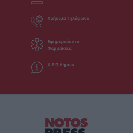
Χρήσιμα τηλέφωνα
Εφημερεύοντα
Φαρμακεία
Κ.Ε.Π Δήμων