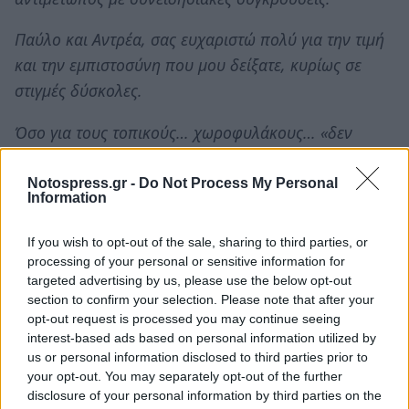
Παύλο και Αντρέα, σας ευχαριστώ πολύ για την τιμή
και την εμπιστοσύνη που μου δείξατε, κυρίως σε
στιγμές δύσκολες.
Όσο για τους τοπικούς… χωροφυλάκους… «δεν
φταίνε αυτοί, τόσοι ήταν…» ποιός ασχολείται πια
μαζί τους…»
Notospress.gr -
Do Not Process My Personal
Information
Ποιος παραιτήθηκε από το Νοσοκομείο
If you wish to opt-out of the sale, sharing to third parties, or
processing of your personal or sensitive information for
Σπάρτης;
targeted advertising by us, please use the below opt-out
section to confirm your selection. Please note that after your
Ο
Διοικητής
του Γενικού Νοσοκομείου Λακωνίας,
opt-out request is processed you may continue seeing
Σωτήρης Μπότσιος.
interest-based ads based on personal information utilized by
us or personal information disclosed to third parties prior to
your opt-out. You may separately opt-out of the further
Πότε υπέβαλε την παραίτησή του;
disclosure of your personal information by third parties on the