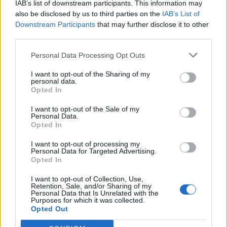
IAB’s list of downstream participants. This information may
Την Τρίτη 16 Ιουλίου.
also be disclosed by us to third parties on the
IAB’s List of
Downstream Participants
that may further disclose it to other
third parties.
Γιατί παραιτήθηκε;
Personal Data Processing Opt Outs
Όπως ανέφερε, οι λόγοι είναι «προφανείς» και
I want to opt-out of the Sharing of my
σχετίζονται με πολιτικές διαφωνίες.
personal data.
Opted In
I want to opt-out of the Sale of my
Πότε αποχωρεί από τη θέση;
Personal Data.
Opted In
Θα παραμείνει έως ότου οριστεί αντικαταστάτης
I want to opt-out of processing my
ή γίνει αποδεκτή η παραίτησή του.
Personal Data for Targeted Advertising.
Opted In
I want to opt-out of Collection, Use,
Retention, Sale, and/or Sharing of my
TAGS:
ΝΟΣΟΚΟΜΕΙΟ ΣΠΑΡΤΗΣ
ΣΩΤΗΡΗΣ ΜΠΟΤΣΙΟΣ
Personal Data that Is Unrelated with the
Purposes for which it was collected.
ΠΑΡΑΙΤΗΣΗ
ΣΠΑΡΤΗ
Opted Out