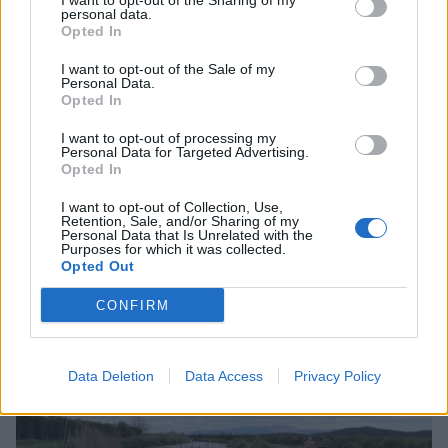
I want to opt-out of the Sharing of my
personal data.
Opted In
I want to opt-out of the Sale of my
Personal Data.
Opted In
I want to opt-out of processing my
Personal Data for Targeted Advertising.
Opted In
I want to opt-out of Collection, Use,
Retention, Sale, and/or Sharing of my
Συνάντηση Νεοκλή Κρητικού με την
Personal Data that Is Unrelated with the
υποδιοικήτρια της ΔΥΠΑ για τα προγράμματα
Purposes for which it was collected.
απασχόλησης
Opted Out
05/08/2026 18:59
CONFIRM
Data Deletion
Data Access
Privacy Policy