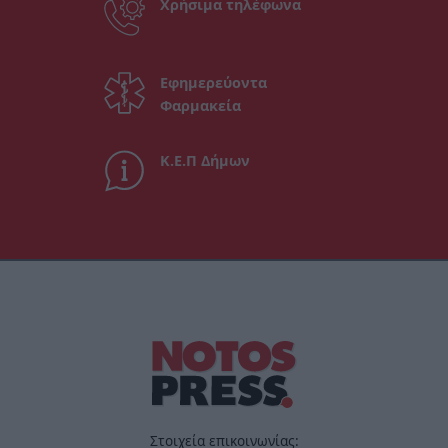
Χρήσιμα τηλέφωνα
Εφημερεύοντα
Φαρμακεία
Κ.Ε.Π Δήμων
Στοιχεία επικοινωνίας: