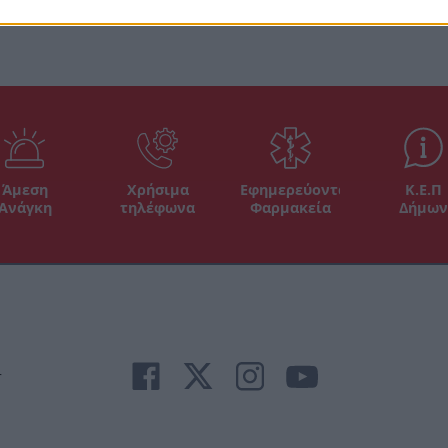
Άμεση
Χρήσιμα
Εφημερεύοντα
Κ.Ε.Π
Ανάγκη
τηλέφωνα
Φαρμακεία
Δήμων
r