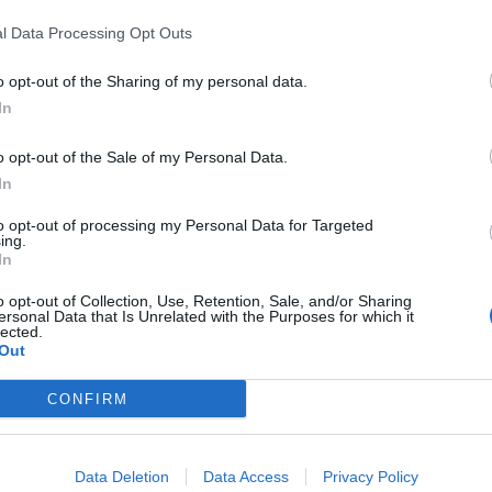
κτρονικού υπολογιστή, καθώς και τον
l Data Processing Opt Outs
εά ενός εκτυπωτή.
o opt-out of the Sharing of my personal data.
ής θα συνεχίσει με κάθε τρόπο τον
In
 εξυπηρετούμενων ιατρείων ευθύνης του με
και μόνιμος στόχος του παραμένει η βελτίωση
o opt-out of the Sale of my Personal Data.
 τα οποία εξυπηρετούν τους κατοίκους των
In
σε ότι έχει καλυφθεί σε μεγάλο βαθμό ο
to opt-out of processing my Personal Data for Targeted
ing.
σμός και η υπηρεσία θα ανταποκριθεί άμεσα
In
νο ιατρό κ. Σωκράτη Ρέβη.
o opt-out of Collection, Use, Retention, Sale, and/or Sharing
ersonal Data that Is Unrelated with the Purposes for which it
 του κ. Κουφού ήταν ο Πρόεδρος της τοπικής
lected.
Out
πέλος και ο Πρόεδρος του Πολιτιστικού
λος του Δήμου Σπάρτης κ. Χρήστος
CONFIRM
ο Κουφό για την αμέριστη συμπαράστασή του
Data Deletion
Data Access
Privacy Policy
 Δήμου Μυστρά.