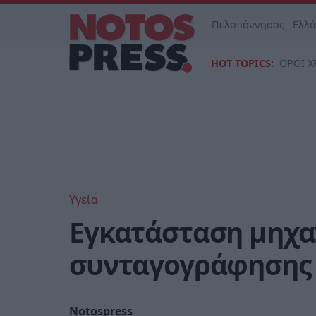
Πελοπόννησος
Ελλ
HOT TOPICS:
ΟΡΟΙ Χ
Υγεία
Εγκατάσταση μηχα
συνταγογράφησης 
Notospress