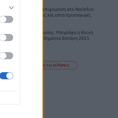
Αστυνομική επιχείρηση στο Ναύπλιο:
Έξι συλλήψεις και επτά προσαγωγές
11:21
Σχέδια Βελτίωσης: Υπεγράφη η Κοινή
Απόφαση με δημόσια δαπάνη 263,5
εκατ. ευρώ
11:09
Δείτε όλες τις ειδήσεις