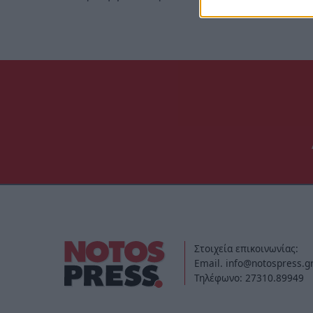
Στοιχεία επικοινωνίας:
Email. info@notospress.g
Τηλέφωνο: 27310.89949