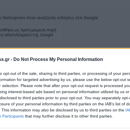
 Notospress όταν αναζητάς ειδήσεις στη Google
οσθήκη ως προτιμώμενη πηγή
τα αποτελέσματα της Google
s.gr -
Do Not Process My Personal Information
to opt-out of the sale, sharing to third parties, or processing of your per
ικητής των Νοσοκομείων Σπάρτης και Μολάων,
formation for targeted advertising by us, please use the below opt-out s
ατρείο Μυστρά, κατά την ώρα λειτουργίας του
r selection. Please note that after your opt-out request is processed y
ν μηχανημάτων της ηλεκτρονικής
eing interest-based ads based on personal information utilized by us or
disclosed to third parties prior to your opt-out. You may separately opt-
losure of your personal information by third parties on the IAB’s list of
. This information may also be disclosed by us to third parties on the
IA
ιστίες της υπηρεσίας του προς την κ.
Participants
that may further disclose it to other third parties.
ία Τζανετέα για την προσωπική δωρεά εκ