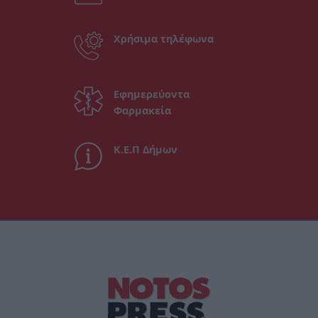
Χρήσιμα τηλέφωνα
Εφημερεύοντα
Φαρμακεία
Κ.Ε.Π Δήμων