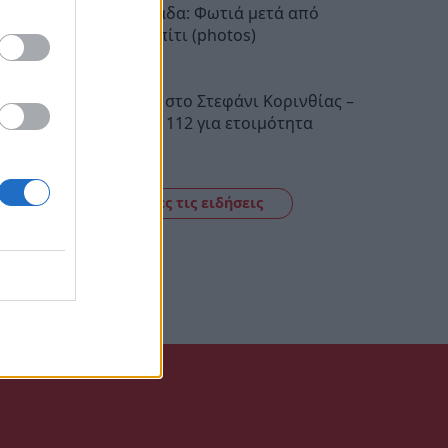
Νέα Μανωλάδα: Φωτιά μετά από
έκρηξη σε σπίτι (photos)
19:16
Φωτιά τώρα στο Στεφάνι Κορινθίας –
Μήνυμα του 112 για ετοιμότητα
17:28
Δείτε όλες τις ειδήσεις