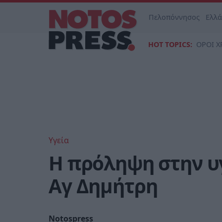
Πελοπόννησος
Ελλ
HOT TOPICS:
ΟΡΟΙ Χ
Υγεία
Η πρόληψη στην υγ
Αγ Δημήτρη
Notospress