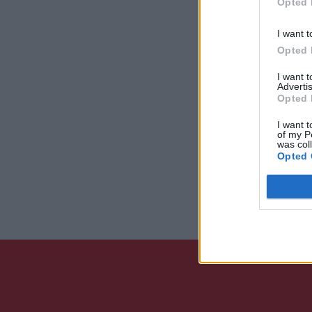
Opted 
I want t
Opted 
I want 
Advertis
Opted 
I want t
of my P
was col
Opted 