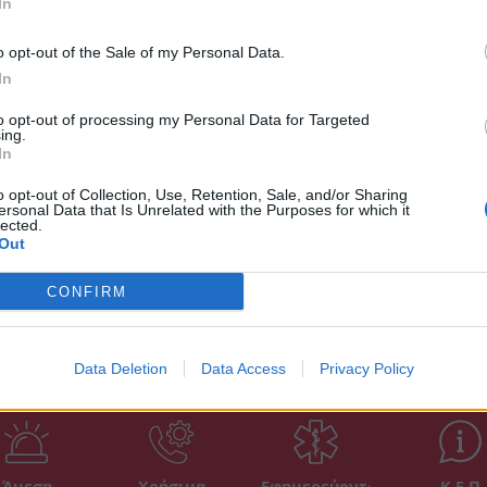
In
o opt-out of the Sale of my Personal Data.
In
to opt-out of processing my Personal Data for Targeted
ing.
In
o opt-out of Collection, Use, Retention, Sale, and/or Sharing
ersonal Data that Is Unrelated with the Purposes for which it
lected.
Out
CONFIRM
Data Deletion
Data Access
Privacy Policy
Άμεση
Χρήσιμα
Εφημερεύοντα
Κ.Ε.Π