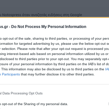
 Notospress όταν αναζητάς ειδήσεις στη Google
οσθήκη ως προτιμώμενη πηγή
s.gr -
Do Not Process My Personal Information
τα αποτελέσματα της Google
to opt-out of the sale, sharing to third parties, or processing of your per
formation for targeted advertising by us, please use the below opt-out s
r selection. Please note that after your opt-out request is processed y
eing interest-based ads based on personal information utilized by us or
disclosed to third parties prior to your opt-out. You may separately opt-
ρη διάγνωση και πρόληψη διενεργεί
losure of your personal information by third parties on the IAB’s list of
. This information may also be disclosed by us to third parties on the
IA
ακής Υπέρτασης, Δυσλιπιδαιμίας και
Participants
that may further disclose it to other third parties.
 2012 στο Αγροτικό Ιατρείο Απιδιάς (10:30
τίου 2012, στο Αγροτικό Ιατρείο Αγίου
l Data Processing Opt Outs
o opt-out of the Sharing of my personal data.