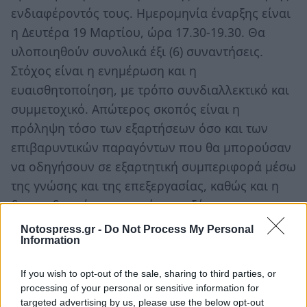
ενδιαφέροντός τους. Ημερομηνία έναρξης είναι
η Δευτέρα 19 Μαρτίου, ώρα 17.30-19.30. Θα
υλοποιηθούν συνολικά έξι (6) συναντήσεις.
Στόχος είναι η ενημέρωση και η
ευαισθητοποίηση, με τρόπο συνδιαλλεκτικό και
συμμετοχικό. Απώτερος σκοπός είναι η
πρόληψη τόσο των εξαρτήσεων όσο και των
επιβαρυντικών παραγόντων που θα μπορούσαν
να οδηγήσουν σε εξαρτητική συμπεριφορά μέσω
της γνώσης και της επεξεργασίας, καθώς και η
διασυνδετική συνεργασία μεταξύ των
επαγγελματιών ψυχικής και σωματικής υγείας.
Notospress.gr -
Do Not Process My Personal
Information
Οι θεματικές οι οποίες θα αναπτυχθούν
αφορούν την κοινωνία των υποκαταστάτων και
If you wish to opt-out of the sale, sharing to third parties, or
εξαρτήσεων, την παρουσίαση των
processing of your personal or sensitive information for
εξαρτησιογόνων ουσιών με παράλληλη
targeted advertising by us, please use the below opt-out