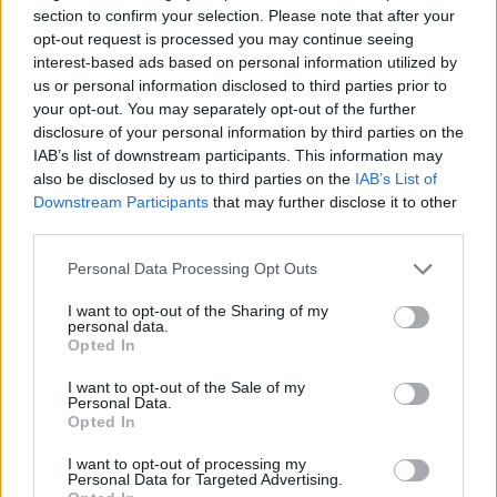
section to confirm your selection. Please note that after your
προβολή ντοκιμαντέρ, άλλες μορφές
opt-out request is processed you may continue seeing
εξαρτήσεων (π.χ. διαδίκτυο), τους
interest-based ads based on personal information utilized by
επιβαρυντικούς ψυχολογικούς παράγοντες για
us or personal information disclosed to third parties prior to
your opt-out. You may separately opt-out of the further
τις εξαρτήσεις και τη διαχείριση αυτών, τη
disclosure of your personal information by third parties on the
συννόσηση της χρήσης ουσιών με άλλες
IAB’s list of downstream participants. This information may
ψυχικές δυσκολίες και ψυχιατρικές διαταραχές
also be disclosed by us to third parties on the
IAB’s List of
Downstream Participants
that may further disclose it to other
καθώς και τη διασυνδετική συνεργασία για την
third parties.
αντιμετώπιση των εξαρτημένων ατόμων.
Personal Data Processing Opt Outs
I want to opt-out of the Sharing of my
personal data.
Opted In
I want to opt-out of the Sale of my
Personal Data.
Opted In
I want to opt-out of processing my
Personal Data for Targeted Advertising.