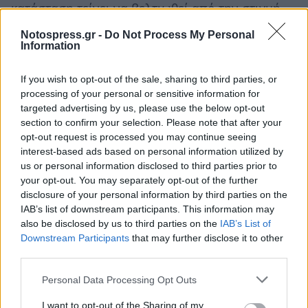
κατάσταση τείνει να βελτιωθεί από την στιγμή
που επέδειξε προσωπικό ενδιαφέρον ο
Notospress.gr -
Do Not Process My Personal
υπουργός Υγείας κ Λοβέρδος, μετα τη
Information
δημοσιοποίηση των προβλημάτων στην
If you wish to opt-out of the sale, sharing to third parties, or
Μονάδα.
processing of your personal or sensitive information for
targeted advertising by us, please use the below opt-out
section to confirm your selection. Please note that after your
opt-out request is processed you may continue seeing
interest-based ads based on personal information utilized by
us or personal information disclosed to third parties prior to
your opt-out. You may separately opt-out of the further
disclosure of your personal information by third parties on the
IAB’s list of downstream participants. This information may
also be disclosed by us to third parties on the
IAB’s List of
Downstream Participants
that may further disclose it to other
third parties.
Personal Data Processing Opt Outs
I want to opt-out of the Sharing of my