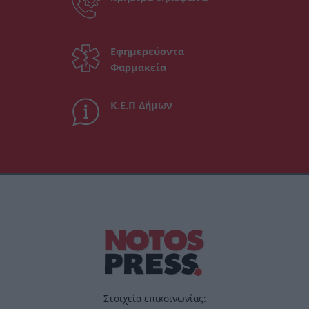
Εφημερεύοντα
Φαρμακεία
Κ.Ε.Π Δήμων
Στοιχεία επικοινωνίας: