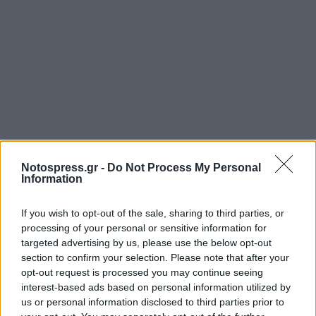
Notospress.gr -
Do Not Process My Personal
Information
Η εταιρεία UPJOHN HELLAS Ε.Π.Ε., ως Κάτοχος Άδειας
If you wish to opt-out of the sale, sharing to third parties, or
processing of your personal or sensitive information for
Κυκλοφορίας, οφείλει να υλοποιήσει την ανάκληση
targeted advertising by us, please use the below opt-out
σε εύλογο χρονικό διάστημα.
section to confirm your selection. Please note that after your
opt-out request is processed you may continue seeing
Τα σχετικά παραστατικά τηρούνται για διάστημα
interest-based ads based on personal information utilized by
τουλάχιστον πέντε (5) ετών και τίθενται υπόψη του
us or personal information disclosed to third parties prior to