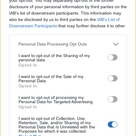
your opt-out. You may separately opt-out of the further
ΕΟΦ, εφόσον ζητηθούν
», αναφέρεται
disclosure of your personal information by third parties on the
χαρακτηριστικά στην επίσημη ανακοίνωση του
IAB’s list of downstream participants. This information may
Εθνικού Οργανισμού Φαρμάκων.
also be disclosed by us to third parties on the
IAB’s List of
Downstream Participants
that may further disclose it to other
third parties.
TAGS:
ΕΟΦ
ΦΑΡΜΑΚΟ
Personal Data Processing Opt Outs
I want to opt-out of the Sharing of my
personal data.
Opted In
I want to opt-out of the Sale of my
Personal Data.
Opted In
I want to opt-out of processing my
Personal Data for Targeted Advertising.
Opted In
I want to opt-out of Collection, Use,
Retention, Sale, and/or Sharing of my
Personal Data that Is Unrelated with the
Purposes for which it was collected.