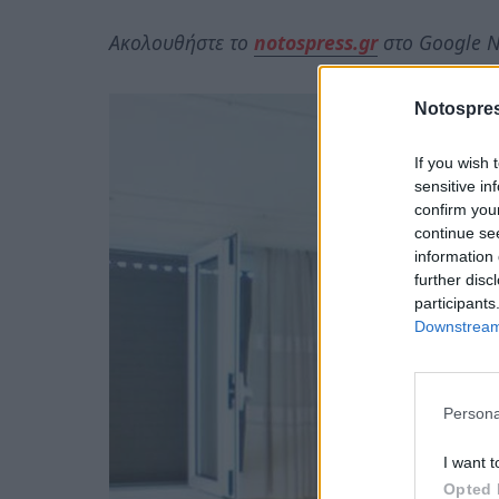
Ακολουθήστε το
notospress.gr
στο Google N
Notospres
If you wish 
sensitive in
confirm you
continue se
information 
further disc
participants
Downstream 
Persona
I want t
Opted 