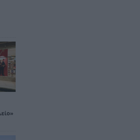
λείο»