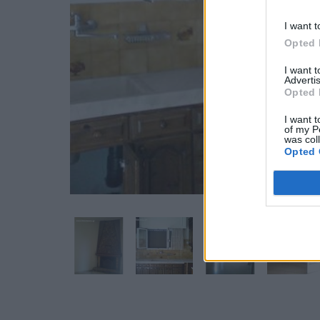
I want t
Opted 
I want 
Advertis
Opted 
I want t
of my P
was col
Opted 