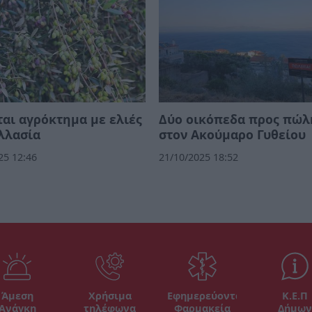
αι αγρόκτημα με ελιές
Δύο οικόπεδα προς πώ
λλασία
στον Ακούμαρο Γυθείου
25 12:46
21/10/2025 18:52
Άμεση
Χρήσιμα
Εφημερεύοντα
Κ.Ε.Π
Ανάγκη
τηλέφωνα
Φαρμακεία
Δήμων