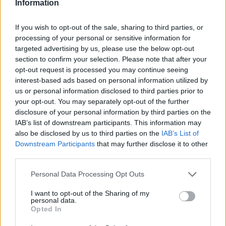
Information
If you wish to opt-out of the sale, sharing to third parties, or
processing of your personal or sensitive information for
targeted advertising by us, please use the below opt-out
section to confirm your selection. Please note that after your
opt-out request is processed you may continue seeing
interest-based ads based on personal information utilized by
Προαστιακός: Προχωρά η επέκταση της
us or personal information disclosed to third parties prior to
γραμμής προς το Λουτράκι – Οι νέοι σταθμοί
your opt-out. You may separately opt-out of the further
(video)
disclosure of your personal information by third parties on the
IAB’s list of downstream participants. This information may
08/08/2026 11:34
also be disclosed by us to third parties on the
IAB’s List of
Downstream Participants
that may further disclose it to other
third parties.
Personal Data Processing Opt Outs
I want to opt-out of the Sharing of my
personal data.
Opted In