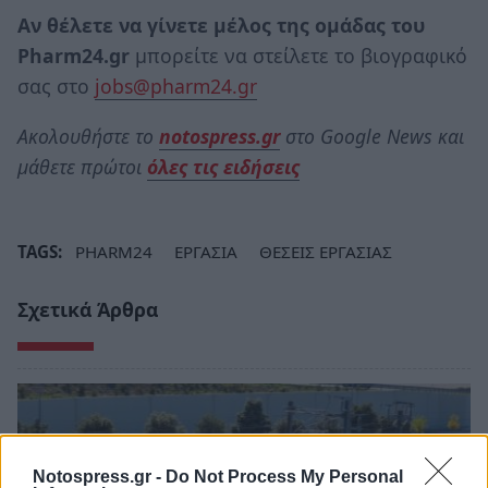
Αν θέλετε να γίνετε μέλος της ομάδας του
Pharm24.gr
μπορείτε να στείλετε το βιογραφικό
σας στο
jobs@pharm24.gr
Ακολουθήστε το
notospress.gr
στο Google News και
μάθετε πρώτοι
όλες τις ειδήσεις
TAGS:
PHARM24
ΕΡΓΑΣΙΑ
ΘΕΣΕΙΣ ΕΡΓΑΣΙΑΣ
Σχετικά Άρθρα
Notospress.gr -
Do Not Process My Personal