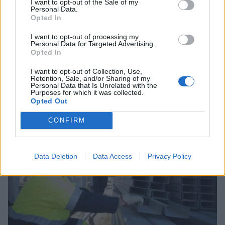
I want to opt-out of the Sale of my
Personal Data.
Opted In
I want to opt-out of processing my
Personal Data for Targeted Advertising.
Opted In
Η Γενική Ταχυδρομική αναζητά οδηγό
δικύκλου στη Σπάρτη
I want to opt-out of Collection, Use,
Retention, Sale, and/or Sharing of my
Personal Data that Is Unrelated with the
08/08/2026 10:18
Purposes for which it was collected.
Opted Out
CONFIRM
Data Deletion
Data Access
Privacy Policy