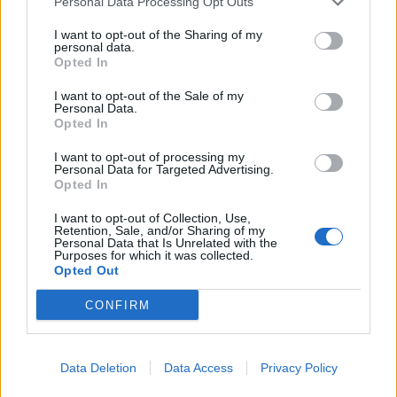
Personal Data Processing Opt Outs
δικύκλου στη Σπάρτη
I want to opt-out of the Sharing of my
08/08/2026 10:18
personal data.
Opted In
I want to opt-out of the Sale of my
Personal Data.
Opted In
I want to opt-out of processing my
Personal Data for Targeted Advertising.
Opted In
I want to opt-out of Collection, Use,
Retention, Sale, and/or Sharing of my
Personal Data that Is Unrelated with the
Purposes for which it was collected.
Opted Out
CONFIRM
Θέσεις εργασίας από τη ΒΙΟΜΕΚ ΒΛΑΧΑΚΗΣ σε
Σπάρτη και Τρίπολη
05/08/2026 11:34
Data Deletion
Data Access
Privacy Policy