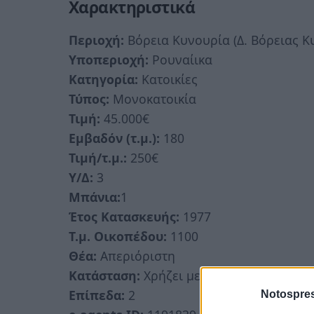
Χαρακτηριστικά
Περιοχή:
Βόρεια Κυνουρία (Δ. Βόρειας Κ
Υποπεριοχή:
Ρουναίικα
Κατηγορία:
Κατοικίες
Τύπος:
Μονοκατοικία
Τιμή:
45.000€
Εμβαδόν (τ.μ.):
180
Τιμή/τ.μ.:
250€
Υ/Δ:
3
Μπάνια:
1
Έτος Κατασκευής:
1977
Τ.μ. Οικοπέδου:
1100
Θέα:
Απεριόριστη
Κατάσταση:
Χρήζει μερικής ανακαίνισης
Επίπεδα:
2
Notospres