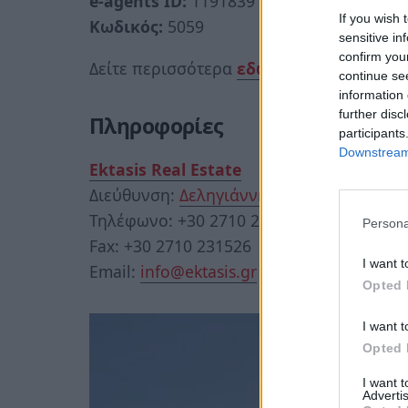
e-agents ID:
1191839
If you wish 
Κωδικός:
5059
sensitive in
confirm you
Δείτε περισσότερα
εδώ
continue se
information 
further disc
Πληροφορίες
participants
Downstream 
Ektasis Real Estate
Διεύθυνση:
Δεληγιάννη 6, Τρίπολη 22100
Τηλέφωνο: +30 2710 231526, +30 6946 0
Persona
Fax: +30 2710 231526
I want t
Email:
info@ektasis.gr
Opted 
I want t
Opted 
I want 
Advertis