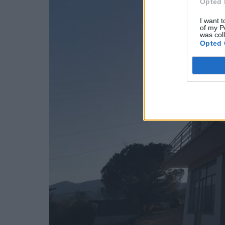
Opted 
I want t
of my P
was col
Opted 