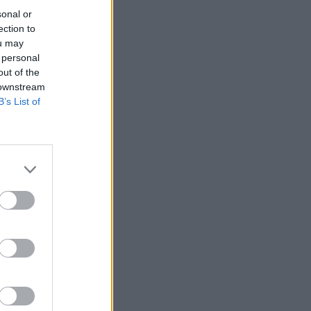
sonal or
ection to
ou may
 personal
out of the
 downstream
B’s List of