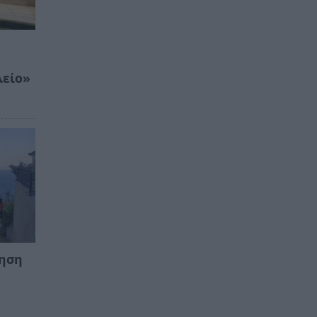
λείο»
ληση