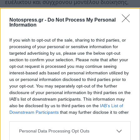
ευέλικτου και σύγχρονου μοντέλου διοίκησης,
τη μείωση της γραφειοκρατίας, την
εξοικονόμηση πόρων και του ψηφιακού
Notospress.gr -
Do Not Process My Personal
Information
μετασχηματισμού, αφαιρεί το αναγκαίο
στρατηγικό υπόβαθρο για την ουσιαστική
If you wish to opt-out of the sale, sharing to third parties, or
αξιοποίηση των τεχνολογικών μέσων, θέτοντας
processing of your personal or sensitive information for
targeted advertising by us, please use the below opt-out
σε κίνδυνο την αποτρεπτική ικανότητα της
section to confirm your selection. Please note that after your
χώρας.
opt-out request is processed you may continue seeing
interest-based ads based on personal information utilized by
Αντί να σηματοδοτούν εξορθολογισμό,
us or personal information disclosed to third parties prior to
διασπούν τη διοικητική συνέχεια,
your opt-out. You may separately opt-out of the further
disclosure of your personal information by third parties on the
αποδυναμώνουν την επιχειρησιακή ικανότητα
IAB’s list of downstream participants. This information may
και αλλοιώνουν τον χαρακτήρα της αποτροπής.
also be disclosed by us to third parties on the
IAB’s List of
Η τεχνολογία χωρίς δομές δεν αποτρέπει, όπως
Downstream Participants
that may further disclose it to other
third parties.
και η ευελιξία χωρίς βάθος, δεν προστατεύει.
Personal Data Processing Opt Outs
Μια χώρα που απειλείται άμεσα, δεν έχει την