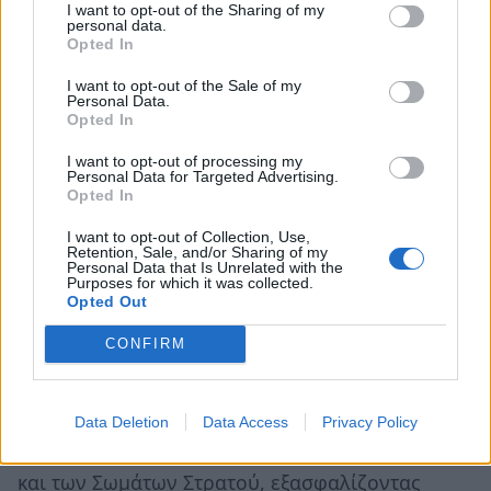
I want to opt-out of the Sharing of my
πολυτέλεια να πειραματίζεται με αφηρημένα
personal data.
δόγματα. Χρειάζεται διοίκηση, εφεδρείες, τοπική
Opted In
ισχύ και σαφές μήνυμα αποτροπής. Όχι
I want to opt-out of the Sale of my
Personal Data.
συνθήματα.
Opted In
Η απόφαση κατάργησης της 1ης Στρατιάς
I want to opt-out of processing my
Personal Data for Targeted Advertising.
παρουσιάζεται ως βήμα εξορθολογισμού και
Opted In
ευελιξίας, όμως στην πραγματικότητα συνιστά
I want to opt-out of Collection, Use,
σοβαρή υποβάθμιση της επιχειρησιακής δομής
Retention, Sale, and/or Sharing of my
Personal Data that Is Unrelated with the
του Στρατού Ξηράς.
Purposes for which it was collected.
Opted Out
Η 1η Στρατιά, ως ο ανώτατος διοικητικός
CONFIRM
σχηματισμός και μοναδικό Επιχειρησιακό
Στρατηγείο του ελληνικού στρατού, αποτελεί τη
ραχοκοκαλιά της Χερσαίας Άμυνας της Ελλάδας,
Data Deletion
Data Access
Privacy Policy
τον αναγκαίο ενδιάμεσο κρίκο μεταξύ του ΓΕΣ
και των Σωμάτων Στρατού, εξασφαλίζοντας