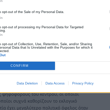
In
τικότητα για την εκλογική ενίσχυση του
τριο εως κακό αποτέλεσμα θα διευκόλυνε την
o opt-out of the Sale of my Personal Data.
νοιγε τον δρόμο για τη δική τους ανάδειξη;
In
ατος έχουν αρχίσει να φαίνονται. Υπάρχουν
to opt-out of processing my Personal Data for Targeted
ον κ. Τσίπρα και κάποιοι άλλοι που
ing.
In
 ενδεχόμενο συνεργασίας με τη ΝΔ σε
και για χάρη αποφυγής της ακυβερνησίας.
o opt-out of Collection, Use, Retention, Sale, and/or Sharing
ersonal Data that Is Unrelated with the Purposes for which it
lected.
τάκη στην αποχώρησή του μετά από μια
Out
μόνο τη Νέα Δημοκρατία. Λειτουργεί
CONFIRM
 εσωτερικό του ΠΑΣΟΚ, επιταχύνοντας
ς προσωπικές στρατηγικές και φιλοδοξίες.
Data Deletion
Data Access
Privacy Policy
Μητσοτάκη. Ένα αποδυναμωμένο ή εσωστρεφές
ς ψηφοφόρους του κέντρου, οι οποίοι
οποίοι συχνά καθορίζουν το εκλογικό
ία έχει μεγαλύτερο πολιτικό όφελος όταν