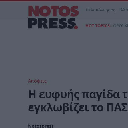
Πελοπόννησος
Ελλ
HOT TOPICS:
ΟΡΟΙ Χ
Απόψεις
Η ευφυής παγίδα 
εγκλωβίζει το ΠΑ
Notospress