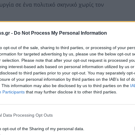
υργία σε ένα πολιτικό σκηνικό χωρίς τον
 τα νεότερα πολιτικά σχήματα, όπου δεν έχουν
s.gr -
Do Not Process My Personal Information
οί πόλοι εξουσίας (πχ ΕΛΑΣ) ή τα κόμματα
τάτη αρχηγού (Ελληνική Λύση, Πλεύση
to opt-out of the sale, sharing to third parties, or processing of your per
ροκαλέσει σημαντικές αναταράξεις σε κόμματα
formation for targeted advertising by us, please use the below opt-out s
ς εν δυνάμει διεκδικητές της ηγεσίας, όπως
r selection. Please note that after your opt-out request is processed y
eing interest-based ads based on personal information utilized by us or
disclosed to third parties prior to your opt-out. You may separately opt-
losure of your personal information by third parties on the IAB’s list of
ότι ορισμένα στελέχη σκέφτονται πως, αν
. This information may also be disclosed by us to third parties on the
IA
ς μετά τις επόμενες εκλογές, τότε θα έχουν
Participants
that may further disclose it to other third parties.
ουν την πρωθυπουργία. Ο λόγος είναι απλός:
α έχουν απέναντί τους τον πολιτικά
l Data Processing Opt Outs
 νέο αρχηγό της Νέας Δημοκρατίας.
o opt-out of the Sharing of my personal data.
ότε προκύπτει ένα εύλογο πολιτικό ερώτημα: