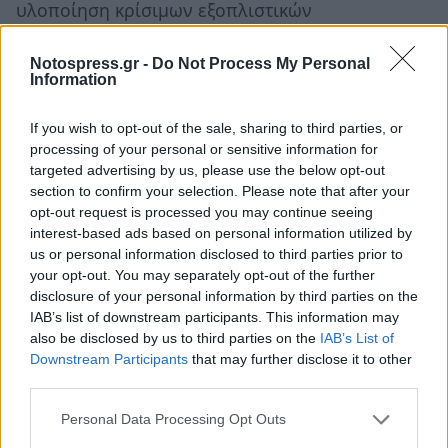
υλοποίηση κρίσιμων εξοπλιστικών
προγραμμάτων που έχουν παγώσει, καθώς και
στη διατήρηση λειτουργικών σχέσεων με την
Notospress.gr -
Do Not Process My Personal
Information
Ουάσιγκτον.
If you wish to opt-out of the sale, sharing to third parties, or
Υπό αυτές τις συνθήκες, η ψήφιση ενός
processing of your personal or sensitive information for
νομοσχεδίου που θα κατοχύρωνε θεσμικά το
targeted advertising by us, please use the below opt-out
section to confirm your selection. Please note that after your
δόγμα της «Γαλάζιας Πατρίδας» ενδεχομένως να
opt-out request is processed you may continue seeing
αναζωπύρωνε αντιδράσεις σε κύκλους του
interest-based ads based on personal information utilized by
αμερικανικού πολιτικού συστήματος, γεγονός
us or personal information disclosed to third parties prior to
your opt-out. You may separately opt-out of the further
που θα υπονόμευε τις τουρκικές επιδιώξεις.
disclosure of your personal information by third parties on the
IAB’s list of downstream participants. This information may
Επιπλέον, σημαντικό ρόλο στην αναβολή
also be disclosed by us to third parties on the
IAB’s List of
ψήφισης του εν λόγω νομοσχεδίου πρέπει να
Downstream Participants
that may further disclose it to other
έπαιξαν και οι ευρύτερες εξελίξεις στη Μέση
third parties.
Ανατολή.
Personal Data Processing Opt Outs