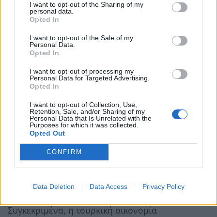
Συγκεκριμένα, σε μια περίοδο κατά την οποία η
I want to opt-out of the Sharing of my
personal data.
Άγκυρα εμφανίζεται ως ειρηνοποιός δύναμη
Opted In
που επιδιώκει να λειτουργήσει ως
I want to opt-out of the Sale of my
περιφερειακός διαμεσολαβητής για την
Personal Data.
Opted In
αποκατάσταση της ειρήνης και σταθερότητας
στην ευρύτερη περιοχή, η δημιουργία ενός
I want to opt-out of processing my
Personal Data for Targeted Advertising.
ακόμη μετώπου έντασης στην Ανατολική
Opted In
Μεσόγειο δεν φαίνεται να εξυπηρετεί τους
I want to opt-out of Collection, Use,
άμεσους στρατηγικούς της σχεδιασμούς.
Retention, Sale, and/or Sharing of my
Personal Data that Is Unrelated with the
Purposes for which it was collected.
Τέλος, δεν πρέπει να παραβλεφθεί το γεγονός,
Opted Out
ότι οι εξελίξεις στο εσωτερικό της Τουρκίας
CONFIRM
εξακολουθούν να αποτελούν σημαντικό
παράγοντα διαμόρφωσης της εξωτερικής
πολιτικής της Άγκυρας.
Data Deletion
Data Access
Privacy Policy
Συγκεκριμένα, η τουρκική οικονομία