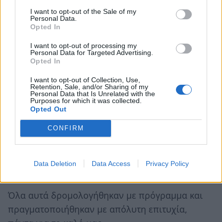
πάντα για το καλό τους!
I want to opt-out of the Sale of my
Personal Data.
Opted In
Όσο για να ζεστάνουν τα ποδάρια τους οι
I want to opt-out of processing my
άμοιροι κάτοικοι, ε, εδώ δεν είναι και τόσο
Personal Data for Targeted Advertising.
δύσκολα τα πράγματα, σκέφτηκαν τα σαΐνια. Ας
Opted In
φορέσουν πέντε έξη ζευγάρια κάλτσες και δυο
I want to opt-out of Collection, Use,
Retention, Sale, and/or Sharing of my
τρία παντελόνια το ένα πάνω στο άλλο για να
Personal Data that Is Unrelated with the
Purposes for which it was collected.
αξιοποιήσουν όλα τα αποφόρια. Ναι! Δεν
Opted Out
υπάρχει πρόβλημα. Χωράνε όλα τα ρούχα πια.
CONFIRM
Τι στο καλό! Τόση υποχρεωτική ακούσια
λιτότητα μας έχει χαρίσει απλόχερα το
Στουρναροβενιζελοσαμαρέικο, στα παλιά κιλά
Data Deletion
Data Access
Privacy Policy
θα είμαστε; Όχι! Ούτε του θεού δεν του αρέσει!
Όλα αυτά δρομολογήθηκαν με πρόγραμμα και
πραγματοποιήθηκαν με απόλυτη επιτυχία,