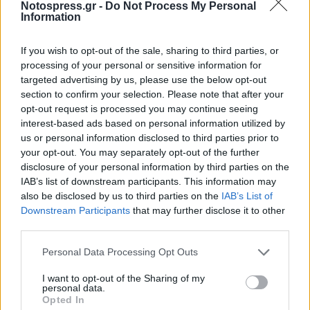
Notospress.gr -
Do Not Process My Personal
ευλαβικά και ξεδίπλωσαν όλο το μεράκι τους και
Information
αυτοσχεδίασαν και από πάνω ήταν το θέμα της
If you wish to opt-out of the sale, sharing to third parties, or
σίτισης των πολιτών. Σου λένε, τι το χρειάζονται
processing of your personal or sensitive information for
το πολύ το φαγητό 10.000.000 άνθρωποι; Τους
targeted advertising by us, please use the below opt-out
κάνει καλό; Όχι απάντησαν με ένα στόμα και οι
section to confirm your selection. Please note that after your
opt-out request is processed you may continue seeing
δύο. Μια λοιπόν που συμφώνησαν πως δεν
interest-based ads based on personal information utilized by
τους κάνει καλό το πολύ φαγητό, τους το
us or personal information disclosed to third parties prior to
λιγοστέψανε. Και όταν το λιγοστέψανε το
your opt-out. You may separately opt-out of the further
disclosure of your personal information by third parties on the
ξανακοίταξαν το θέμα και με κατάπληξη
IAB’s list of downstream participants. This information may
διαπίστωσαν πως δεν χρειαζότανε να τρώνε και
also be disclosed by us to third parties on the
IAB’s List of
όλοι. Δηλαδή τι θα παθαίναμε σαν λαός αν
Downstream Participants
that may further disclose it to other
third parties.
μένανε και κάποιοι νηστικοί, θεονήστικοι; Το
πολύ να πεθαίνανε από την πείνα. Τόσο το
Personal Data Processing Opt Outs
καλύτερο για δαύτους. Είχαν και λιγοστέψει οι
I want to opt-out of the Sharing of my
δουλειές, άντε να ψάχνουνε για ένα κομμάτι
personal data.
Opted In
ψωμί! Λιγότερο ή ανύπαρκτο φαγητό αλλά