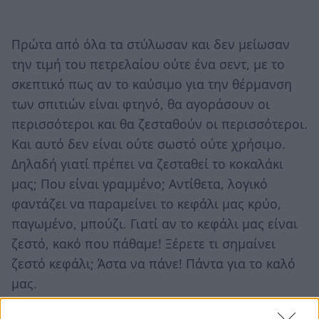
Πρώτα από όλα τα στύλωσαν και δεν μείωσαν
την τιμή του πετρελαίου ούτε ένα σεντ, με το
σκεπτικό πως αν το καύσιμο για την θέρμανση
των σπιτιών είναι φτηνό, θα αγοράσουν οι
περισσότεροι και θα ζεσταθούν οι περισσότεροι.
Και αυτό δεν είναι ούτε σωστό ούτε χρήσιμο.
Δηλαδή γιατί πρέπει να ζεσταθεί το κοκαλάκι
μας; Που είναι γραμμένο; Αντίθετα, λογικό
φαντάζει να παραμείνει το κεφάλι μας κρύο,
παγωμένο, μπούζι. Γιατί αν το κεφάλι μας είναι
ζεστό, κακό που πάθαμε! Ξέρετε τι σημαίνει
ζεστό κεφάλι; Άστα να πάνε! Πάντα για το καλό
μας.
Το δεύτερο σημείο στο οποίο στάθηκαν