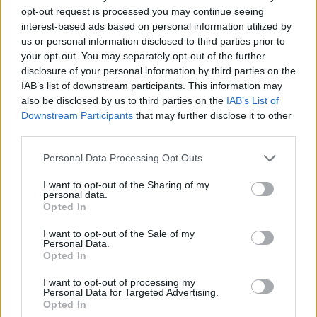
ανθελληνικό στρατηγικό σχέδιο ;
opt-out request is processed you may continue seeing
interest-based ads based on personal information utilized by
Το μορφωτικό – εκπαιδευτικό κατρακύλισμα που
us or personal information disclosed to third parties prior to
κατέγραψε η έρευνα του ΟΟΣΑ είναι ή δεν είναι
your opt-out. You may separately opt-out of the further
disclosure of your personal information by third parties on the
προς αυτήν την κατεύθυνση ;
IAB’s list of downstream participants. This information may
also be disclosed by us to third parties on the
IAB’s List of
Η Γλώσσα , η Ιστορία , η Θρησκεία , η
Downstream Participants
that may further disclose it to other
Πολιτιστική μας Ταυτότητα έχουν ή δεν έχουν
third parties.
χτυπηθεί βάναυσα μέσα από την εκπαιδευτική
Personal Data Processing Opt Outs
πολιτική των μεταδικτατορικών κυβερνήσεων ;
I want to opt-out of the Sharing of my
personal data.
Είναι περιττό να προσπαθήσει κανείς να
Opted In
αποδείξει με παραδείγματα τα αυτονόητα .
I want to opt-out of the Sale of my
Τουναντίον , όποιος διαφωνεί θα πρέπει εκείνος
Personal Data.
να αποδείξει και να στηρίξει τη διαφωνία του . Η
Opted In
αυταπόδεικτη και αντικειμενική αλήθεια είναι
I want to opt-out of processing my
Personal Data for Targeted Advertising.
πως με την εκπαιδευτική πολιτική τους οι
Opted In