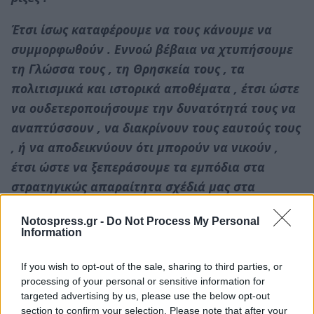
Έτσι ίσως καταφέρουμε να τους κάνουμε να
συμμορφωθούν . Εννοώ βέβαια να χτυπήσουμε
τη Γλώσσα τους , τη Θρησκεία τους , τα
πολιτισμικά και ιστορικά αποθέματα , έτσι ώστε
να ουδετεροποιήσουμε την δυνατότητά τους να
αναπτύσσουν , να διακρίνουν τους εαυτούς τους
, ή να αποδεικνύουν ότι μπορούν να νικούν ,
έτσι ώστε να ξεπεράσουμε τα εμπόδια στα
στρατηγικώς απαραίτητα σχέδιά μας στα
Βαλκάνια , την Μεσόγειο και την Μέση Ανατολή»
Notospress.gr -
Do Not Process My Personal
.
Information
Είναι άραγε τυχαίο που από τότε μέχρι σήμερα
If you wish to opt-out of the sale, sharing to third parties, or
υλοποιείται , εξελίσσεται και ολοκληρώνεται
processing of your personal or sensitive information for
αυτό ακριβώς το αμερικανόπνευστο ,
targeted advertising by us, please use the below opt-out
section to confirm your selection. Please note that after your