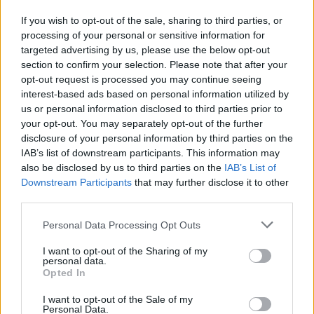
If you wish to opt-out of the sale, sharing to third parties, or
Έλα μου όμως που ο κ. Υπουργός σας των
processing of your personal or sensitive information for
Οικονομικών έχει μαθητεύσει επάξια δίπλα στον
targeted advertising by us, please use the below opt-out
section to confirm your selection. Please note that after your
Γκουρού των πλαφόν; Εκείνον ντε που
opt-out request is processed you may continue seeing
ευχαρίστησε στο Κοινοβούλιο τους
interest-based ads based on personal information utilized by
Αμερικάνους! Κοτσάρατε λοιπόν, τα ηλίθια
us or personal information disclosed to third parties prior to
your opt-out. You may separately opt-out of the further
πλαφόν σας και δεν λιγοστέψατε μονάχα τον
disclosure of your personal information by third parties on the
αριθμό των δικαιούχων, διώξατε μετ’ επαίνων το
IAB’s list of downstream participants. This information may
χρήμα που μαζέψατε από το αίμα του λαού, από
also be disclosed by us to third parties on the
IAB’s List of
Downstream Participants
that may further disclose it to other
την αγορά που έχετε ασελγήσει και της το
third parties.
χρωστάγατε.
Personal Data Processing Opt Outs
Δεν καταλαβαίνετε τι λέω ή κάνετε το κορόιδο;
I want to opt-out of the Sharing of my
Δεν καταλαβαίνετε, ε; Τι να πω! Το ίδιο
personal data.
Opted In
Πανεπιστήμιο (πληρωμένο) με τον προκάτοχο
σας έχετε τελειώσει. Και ο προκάτοχος σας δεν
I want to opt-out of the Sale of my
Personal Data.