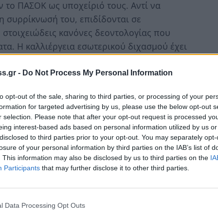
 το ΠΑΣΟΚ ως υποχείριό τους. Αντί να
τη συρρίκνωσή του, επιδίδονται σε
 στοιχειώδεις κανόνες δεοντολογίας που
τα. Η καλλιέργεια εσωτερικού διχασμού έχει
s.gr -
Do Not Process My Personal Information
ονικά τη μεγάλη δημοκρατική παράταξη θα
to opt-out of the sale, sharing to third parties, or processing of your per
ρίκνωσή της. Ο χώρος που αυτή εξέφρασε
formation for targeted advertising by us, please use the below opt-out s
ά μετρήσιμος. Βρίσκεται πάνω από εκείνους
r selection. Please note that after your opt-out request is processed y
υν στο παρελθόν. Η κρίση του ΠΑΣΟΚ είναι
eing interest-based ads based on personal information utilized by us or
disclosed to third parties prior to your opt-out. You may separately opt-
 κατά την τελευταία μονοκομματική
losure of your personal information by third parties on the IAB’s list of
θηκε στο χείλος του γκρεμού από τα τραγικά
. This information may also be disclosed by us to third parties on the
IA
η συνείδηση της κοινής γνώμης καταγράφηκε
Participants
that may further disclose it to other third parties.
 αυτό γιατί ευρισκόμενο στο πηδάλιο της
έδρασε εγκαίρως, διαπραγματευόμενο ένα
l Data Processing Opt Outs
Ως εκ τούτου οι Ηρακλειδείς του