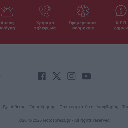
Άμεση
Χρήσιμα
Εφημερεύοντα
Κ.Ε.Π
Ανάγκη
τηλέφωνα
Φαρμακεία
Δήμων
r
η Εχεμύθειας
Όροι Χρήσης
Πολιτική κατά της Διαφθοράς
Τα
©2010-2026 Notospress.gr - All rights reserved