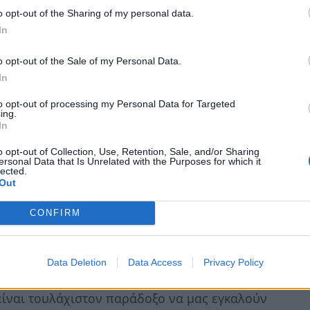
ότι οι πολίτες δεν είναι λωτοφάγοι.
o opt-out of the Sharing of my personal data.
In
νών κρίσιμων στιγμών, υπηρετεί με συνέπεια
o opt-out of the Sale of my Personal Data.
ε τη ΝΔ δεν συνιστά στρατηγική επιλογή,
In
ιαφορές μας με τη Δεξιά παραμένουν
ή και πολιτική μας αυθυπαρξία, εργαζόμαστε
to opt-out of processing my Personal Data for Targeted
ing.
και την ανάκαμψη της οικονομίας.
In
o opt-out of Collection, Use, Retention, Sale, and/or Sharing
ρυθμιστικής Κεντροαριστεράς, επιδιώκουμε
ersonal Data that Is Unrelated with the Purposes for which it
lected.
ακυβέρνησης του τόπου. Δεν έχουμε εκ
Out
CONFIRM
ις προγραμματικές συγκλίσεις που μπορούν
Data Deletion
Data Access
Privacy Policy
την ψήφο τους έβαλαν τέλος στις
είναι τουλάχιστον παράδοξο να μας εγκαλούν