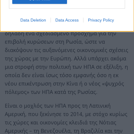
κυβερνήσεις της Λατινικής Αμερικής.
Στην περίοδο 2013-14, ήταν οι ΗΠΑ που
Data Deletion
Data Access
Privacy Policy
κατηύθυναν το πραξικόπημα στην Ουκρανία –
δηλαδή ένα σχεδιασμένο πρόσχημα για την
επιβολή κυρώσεων στη Ρωσία, ώστε να
διακόψουν τις αυξανόμενες οικονομικές σχέσεις
της χώρας με την Ευρώπη. Αλλά υπάρχει ακόμα
μια στροφή στην πολιτική των ΗΠΑ σε εξέλιξη, η
οποία δεν είναι ίσως τόσο εμφανής όσο η εκ
νέου επικέντρωση στην Κίνα ή ο νέος «ψυχρός
πόλεμος» των ΗΠΑ κατά της Ρωσίας.
Είναι ο μοχλός των ΗΠΑ προς τη Λατινική
Αμερική, που ξεκίνησε το 2014, με στόχο κυρίως
τις χώρες και οικονομίες κλειδιά της Νότιας
Αμερικής – τη Βενεζουέλα, τη Βραζιλία και την