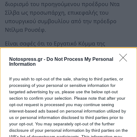
διορισμό του προηγούμενου προέδρου Ντα
Σίλβα ως προσωπάρχη, επικεφαλής του
υπουργικού συμβουλίου από την πρόεδρο
Ντίλμα Ρουσέφ.
Είναι σαφές ότι το Εργατικό Κόμμα της
Βραζιλίας, το οποίο εκλέχτηκε το 2014
Notospress.gr -
Do Not Process My Personal
υποσχόμενο αύξηση των δημόσιων δαπανών
Information
και των δικαιωμάτων δεν τήρησε τις δεσμεύσεις
του. Όμως δεν είναι αυτός ο λόγος των
If you wish to opt-out of the sale, sharing to third parties, or
διαδηλώσεων.
processing of your personal or sensitive information for
targeted advertising by us, please use the below opt-out
section to confirm your selection. Please note that after your
Στον επικοινωνιακό πόλεμο πρωτοστατεί το
opt-out request is processed you may continue seeing
τηλεοπτικό δίκτυο Globo, το οποίο μόλις
interest-based ads based on personal information utilized by
πρόσφατα ζήτησε συγνώμη για την υποστήριξη
us or personal information disclosed to third parties prior to
your opt-out. You may separately opt-out of the further
που πρόσφερε στη δικτατορία. Στις διαδηλώσεις
disclosure of your personal information by third parties on the
κατά της κυβέρνησης κάνουν την εμφάνισή τους
IAB’s list of downstream participants. This information may