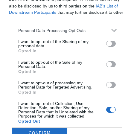
πανό και συνθήματα που ζητάνε την παρέμβαση
also be disclosed by us to third parties on the
IAB’s List of
Downstream Participants
that may further disclose it to other
του στρατού και την επιστροφή στις μέρες της
third parties.
χούντας. Νέες πολιτικές δυνάμεις εμφανίζονται.
Ένας από αυτούς είναι Bolsonaro, ένας πρώην
Personal Data Processing Opt Outs
στρατιωτικός, με έντονη εθνικιστική ρητορική.
I want to opt-out of the Sharing of my
personal data.
Opted In
Η υποχώρηση των ΗΠΑ από τη Μέση Ανατολή
σηματοδοτεί μια στροφή. Ήδη η πολιτική των
I want to opt-out of the Sale of my
Personal Data.
ΗΠΑ έχει αρχίσει να μετατοπίζεται από το 2013-
Opted In
14 προς πιο παραδοσιακούς στόχους: πρώτον,
I want to opt-out of processing my
να ελέγξει και να περιορίσει την Κίνα. Δεύτερον,
Personal Data for Targeted Advertising.
Opted In
να αποτρέψει τη Ρωσία, από μια πιο βαθιά
οικονομική συνεργασία με την Ευρώπη και,
I want to opt-out of Collection, Use,
Retention, Sale, and/or Sharing of my
τρίτον, να επαναβεβαιώσει την άμεση επιρροή
Personal Data that Is Unrelated with the
Purposes for which it was collected.
των ΗΠΑ, όπως και στις προηγούμενες
Opted Out
δεκαετίες, πάνω στις οικονομίες και τις
CONFIRM