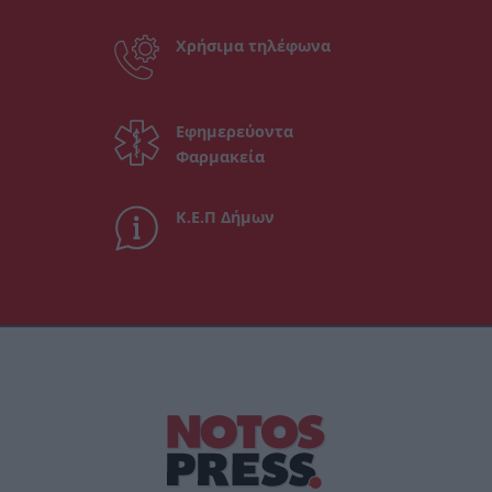
Χρήσιμα τηλέφωνα
Εφημερεύοντα
Φαρμακεία
Κ.Ε.Π Δήμων