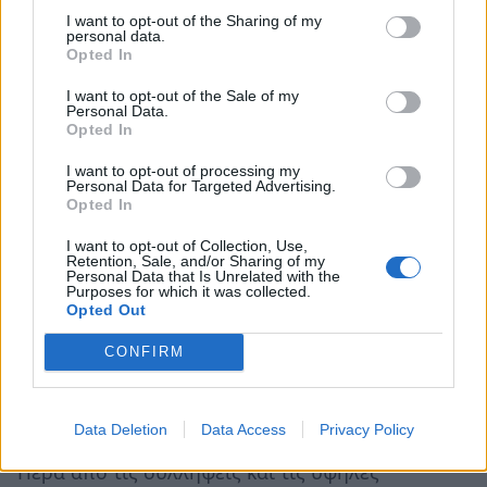
ασέμνου, μάλιστα, δεν έχει καταργηθεί.
I want to opt-out of the Sharing of my
personal data.
«Προσβολή του προσώπου του Προέδρου της
Opted In
Δημοκρατίας, εθνικών συμβόλων κλπ κλπ»,
I want to opt-out of the Sale of my
Personal Data.
επίσης σχεδόν απενεργοποιημένες διατάξεις.
Opted In
Σύμφωνα με την νομολογία του Αρείου Πάγου,
I want to opt-out of processing my
ακόμα και η δριμεία κριτική κατά δημόσιων
Personal Data for Targeted Advertising.
Opted In
προσώπων είναι ανεκτή στο πλαίσιο της
ελεύθερης έκφρασης. Η αντισυνταγματικότητά
I want to opt-out of Collection, Use,
Retention, Sale, and/or Sharing of my
τους κρίνεται από το δικαστήριο. Δηλαδή πρέπει
Personal Data that Is Unrelated with the
Purposes for which it was collected.
κανείς να περάσει από μια δικαστική διαδικασία
Opted Out
για να αθωωθεί (και αν), γιατί τυπικά οι διατάξεις
CONFIRM
αποτελούν ισχύον δίκαιο και μόνο ο δικαστής
μπορεί να διαγνώσει την αντισυνταγματικότητά
τους.
Data Deletion
Data Access
Privacy Policy
Πέρα από τις συλλήψεις και τις υψηλές