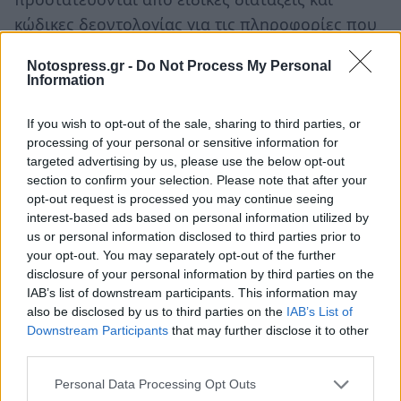
κώδικες δεοντολογίας για τις πληροφορίες που
περιέρχονται σε αυτούς από την ενάσκηση του
Notospress.gr -
Do Not Process My Personal
επαγγέλματός τους και δεσμεύονται να μην
Information
αποκαλύπτουν.
If you wish to opt-out of the sale, sharing to third parties, or
Προσβολή της χριστιανικής και κάθε άλλης
processing of your personal or sensitive information for
targeted advertising by us, please use the below opt-out
γνωστής θρησκείας: Και αυτός είναι λόγος που
section to confirm your selection. Please note that after your
κατά το Σύνταγμα επιτρέπει την κατάσχεση
opt-out request is processed you may continue seeing
εντύπου. Επίσης υπάρχει ποινικό αδίκημα
interest-based ads based on personal information utilized by
us or personal information disclosed to third parties prior to
(«κακόβουλη βλασφημία»), το οποίο όμως
your opt-out. You may separately opt-out of the further
βρίσκεται στα όρια της συνταγματικότητας,
disclosure of your personal information by third parties on the
ενόψει της ελευθερίας της έκφρασης.
IAB’s list of downstream participants. This information may
also be disclosed by us to third parties on the
IAB’s List of
Άσεμνα δημοσιεύματα που προσβάλλουν
Downstream Participants
that may further disclose it to other
third parties.
ολοφάνερα την δημόσια αιδώ: υπόκεινται σε
κατάσχεση, κατά το Σύνταγμα. Ο νόμος περί
Personal Data Processing Opt Outs