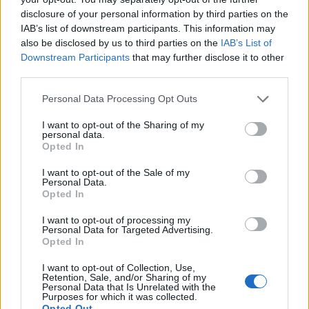
τα δάνεια αυτά σε «καλάθι» τιτλοποιημένων
disclosure of your personal information by third parties on the
IAB’s list of downstream participants. This information may
απαιτήσεων (ABS) που να πληρούν τους κανόνες
also be disclosed by us to third parties on the
IAB’s List of
αποδοχής της ΕΚΤ, να δοθούν ως εγγυήσεις στην
Downstream Participants
that may further disclose it to other
ΕΚΤ ώστε να μην πωληθούν στα κοράκια. Η λύση
third parties.
αυτή άλλωστε δρομολογείται ήδη στην Ιταλία
Personal Data Processing Opt Outs
υπό της ευλογίες του Ντράγκι.
I want to opt-out of the Sharing of my
personal data.
Τέλος, η συγκυβέρνηση όφειλε να ζητήσει την
Opted In
επιστροφή των κερδών της ΕΚΤ και των
I want to opt-out of the Sale of my
Κεντρικών Τραπεζών των κρατών μελών της
Personal Data.
Opted In
Ευρωζώνης επί των Ελληνικών ομολόγων (SMP’s
and ANFA’s) εδώ και τώρα. Μέχρι στιγμής
I want to opt-out of processing my
Personal Data for Targeted Advertising.
εκκρεμεί η επιστροφή στην Πατρίδα μας των
Opted In
κερδών του έτους 2014 (ύψους 1,9 δις ευρώ) και
I want to opt-out of Collection, Use,
του 2015 (ύψους 1,5 δις ευρώ), ενώ για το 2016
Retention, Sale, and/or Sharing of my
Personal Data that Is Unrelated with the
το ποσό επιστροφής των κερδών υπολογίζεται
Purposes for which it was collected.
Opted Out