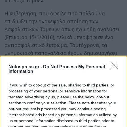
«πολύς» Τόμσεν.
Η κυβέρνηση, που όφειλε προ πολλού να
επιδιώξει την ανακεφαλαιοποίηση των
Ασφαλιστικών Ταμείων όπως έχω ήδη αναλύσει
(Επίκαιρα 15/1/2016), τελικά υπερψήφισε ένα
αντιασφαλιστικό έκτρωμα. Ταυτόχρονα, τα
μνημονιακά παπαγαλάκια έχουν δημιουργήσει
την εντύπωση ότι η πώληση των “κόκκινων
Notospress.gr -
Do Not Process My Personal
δανείων” αποτελεί δήθεν μνημονιακή
Information
υποχρέωση. Όμως, όπως προκύπτει και από
Απάντηση του Προέδρου της ΕΚΤ Μάριο Ντράγκι
If you wish to opt-out of the sale, sharing to third parties, or
processing of your personal or sensitive information for
σε Γραπτή Ερώτηση που κατέθεσα στις 26
targeted advertising by us, please use the below opt-out
Φεβρουαρίου το μνημόνιο σε κανένα σημείο δεν
section to confirm your selection. Please note that after your
υποχρεώνει τις Ελληνικές τράπεζες να
opt-out request is processed you may continue seeing
interest-based ads based on personal information utilized by
πωλήσουν τα «κόκκινα δάνεια». Στο πλαίσιο
us or personal information disclosed to third parties prior to
αυτό έχω καταθέσει πρόταση, αφού ενταχθούν
your opt-out. You may separately opt-out of the further