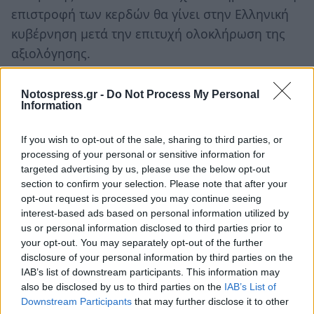
επιστροφή των κερδών θα γίνει στην Ελληνική
κυβέρνηση μετά την επιτυχή ολοκλήρωση της
αξιολόγησης.
Και όμως η αξιολόγηση ολοκληρώθηκε και λεφτά
Notospress.gr -
Do Not Process My Personal
από την επιστροφή των κερδών της ΕΚΤ και των
Information
Κεντρικών Τραπεζών της Ευρωζώνης από τα
If you wish to opt-out of the sale, sharing to third parties, or
Ελληνικά ομόλογα δεν βλέπουμε. Ελληνικά
processing of your personal or sensitive information for
ομόλογα που όπως έχουμε επανειλημμένα
targeted advertising by us, please use the below opt-out
επισημάνει τα αγόρασε η ΕΚΤ επί Τρισέ στη
section to confirm your selection. Please note that after your
opt-out request is processed you may continue seeing
δευτερογενή αγορά προκειμένου να στηρίξει το
interest-based ads based on personal information utilized by
ευρώ και τα οποία εξαιρέθηκαν από το PSI, σε
us or personal information disclosed to third parties prior to
αντίθεση με τα ομόλογα των Ασφαλιστικών
your opt-out. You may separately opt-out of the further
disclosure of your personal information by third parties on the
Ταμείων και των μικροομολογιούχων. Μάλιστα η
IAB’s list of downstream participants. This information may
ΕΚΤ τα αγόρασε «κοψοχρονιά με σκόντο»
also be disclosed by us to third parties on the
IAB’s List of
τουλάχιστον 40% και όμως κάθε φορά απαιτεί
Downstream Participants
that may further disclose it to other