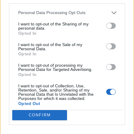
third parties.
και τα πληρώνεται στην ονομαστική τους αξία,
δηλαδή στο 100%. Καθώς δε συνήθως η Ελλάδα
Personal Data Processing Opt Outs
δεν είχε την απαραίτητη ρευστότητα για την
I want to opt-out of the Sharing of my
εξόφληση στο 100% των παραπάνω
personal data.
Opted In
τοκογλυφικών ομολόγων αναγκαζόταν να
δανείζεται από τους «γνωστούς-αγνώστους»
I want to opt-out of the Sale of my
Personal Data.
δανειστές μέσω των μνημονιακών δανειακών
Opted In
συμβάσεων. Έτσι οι πιστωτές δάνειζαν την
I want to opt-out of processing my
Πατρίδα μας για να εξοφλεί πέραν των άλλων
Personal Data for Targeted Advertising.
Opted In
και τα τοκογλυφικά ομόλογα του Ντράγκι. Αυτό
συμβαίνει άλλωστε και με την απόφαση του
I want to opt-out of Collection, Use,
Retention, Sale, and/or Sharing of my
Eurogroup της 24ης/25ης Μαΐου το οποίο
Personal Data that Is Unrelated with the
Purposes for which it was collected.
χορηγεί μέχρι τέλη Ιουνίου στην χώρα μας 7,5
Opted Out
δις ευρώ με τα οποία πέραν των άλλων θα
CONFIRM
εξοφληθούν τον Ιούλιο τα εν λόγω τοκογλυφικά
ομόλογα της ΕΚΤ ύψους 2,3 δις ευρώ.