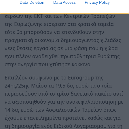
Data Deletion
Data Access
Privacy Policy
Όμως αν τα 10 δις ευρώ από την επιστροφή των
κερδών της ΕΚΤ και των Κεντρικών Τραπεζών
της Ευρωζώνης εισέρεαν στα κρατικά ταμεία
τότε θα μπορούσαν να επενδυθούν στην
πραγματική οικονομία δημιουργώντας χιλιάδες
νέες θέσεις εργασίας σε μια φάση που η χώρα
έχει πλέον αναδειχθεί πρωταθλήτρια Ευρώπης
στην ανεργία που χτύπησε κόκκινο.
Επιπλέον σύμφωνα με το Eurogroup της
24ης/25ης Μαΐου τα 19,5 δις ευρώ τα οποία
περισσεύουν από το τρίτο δανειακό πακέτο αντί
να αξιοποιηθούν για την ανακεφαλαιοποίηση με
14 δις ευρώ των Ασφαλιστικών Ταμείων όπως
έχουμε επανειλημμένα προτείνει καθώς και για
τη δημιουργία ενός Ειδικού Λογαριασμού για τη