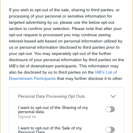
πεζοδρόμιο να σηκώνεται με μεγάλη δυσκολία ο
If you wish to opt-out of the sale, sharing to third parties, or
νεαρός που έπινε τον καφέ του. Χρειάστηκε την
processing of your personal or sensitive information for
βοήθεια ενός μπαστουνιού. Το λυπήθηκα το
targeted advertising by us, please use the below opt-out
παλληκάρι. Κρίμα, λέω και είναι τόσο νέος. Όταν
section to confirm your selection. Please note that after your
opt-out request is processed you may continue seeing
στάθηκε όρθιος και ξεκίνησε να περπατάει τα
interest-based ads based on personal information utilized by
πράγματα ήταν ακόμη χειρότερα. Σερνότανε
us or personal information disclosed to third parties prior to
κυριολεκτικά. Κάθισα στο διπλανό τραπέζι και
your opt-out. You may separately opt-out of the further
disclosure of your personal information by third parties on the
παρήγγειλα έναν καφέ. Ήρθε ο καφές , τον ήπια
IAB’s list of downstream participants. This information may
και ο νεαρός ακόμα προσπαθούσε με την
also be disclosed by us to third parties on the
IAB’s List of
βοήθεια του μπαστουνιού του να ανέβει πάνω
Downstream Participants
that may further disclose it to other
third parties.
στη μηχανή-θηρίο. Ναι, δική του ήταν. Λίγο πριν
σηκωθώ να φύγω τα είχε καταφέρει. Έβαλε
Personal Data Processing Opt Outs
μπρός και εξαφανίστηκε με …μεγάλη ταχύτητα .
I want to opt-out of the Sharing of my
Δεν θα σχολιάσω αλλά …σίγουρα είχε δίπλωμα
personal data.
Opted In
εν ισχύ (εδώ θα έπρεπε και τα Νοσοκομεία να
ενημερώνουν για την κατάσταση κάποιων).
I want to opt-out of the Sale of my
Personal Data.