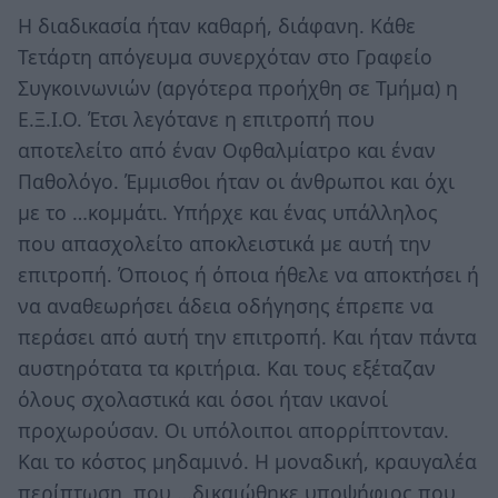
Η διαδικασία ήταν καθαρή, διάφανη. Κάθε
Τετάρτη απόγευμα συνερχόταν στο Γραφείο
Συγκοινωνιών (αργότερα προήχθη σε Τμήμα) η
Ε.Ξ.Ι.Ο. Έτσι λεγότανε η επιτροπή που
αποτελείτο από έναν Οφθαλμίατρο και έναν
Παθολόγο. Έμμισθοι ήταν οι άνθρωποι και όχι
με το …κομμάτι. Υπήρχε και ένας υπάλληλος
που απασχολείτο αποκλειστικά με αυτή την
επιτροπή. Όποιος ή όποια ήθελε να αποκτήσει ή
να αναθεωρήσει άδεια οδήγησης έπρεπε να
περάσει από αυτή την επιτροπή. Και ήταν πάντα
αυστηρότατα τα κριτήρια. Και τους εξέταζαν
όλους σχολαστικά και όσοι ήταν ικανοί
προχωρούσαν. Οι υπόλοιποι απορρίπτονταν.
Και το κόστος μηδαμινό. Η μοναδική, κραυγαλέα
περίπτωση, που …δικαιώθηκε υποψήφιος που