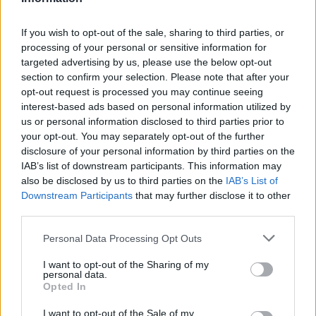
εισοδήματος(σταδιακά στο 100%) και για όσους
If you wish to opt-out of the sale, sharing to third parties, or
έχουν ληξιπρόθεσμα χρέη στην εφορία και δεν
processing of your personal or sensitive information for
έχουν προβεί σε ρύθμιση, στέλνεται εντολή στις
targeted advertising by us, please use the below opt-out
τράπεζες να διενεργούν κατάσχεση των
section to confirm your selection. Please note that after your
opt-out request is processed you may continue seeing
οφειλόμενων ποσών και να τα αποδίδουν στο
interest-based ads based on personal information utilized by
Δημόσιο. Την ίδια στιγμή, το κράτος οφείλει
us or personal information disclosed to third parties prior to
αποζημιώσεις και επιδοτήσεις στους έλληνες
your opt-out. You may separately opt-out of the further
disclosure of your personal information by third parties on the
αγρότες.
IAB’s list of downstream participants. This information may
also be disclosed by us to third parties on the
IAB’s List of
Το 2019 κάθε αγρότης θα πληρώνει το 27,45%
Downstream Participants
that may further disclose it to other
του εισοδήματός του για ασφάλιση, υγεία και
third parties.
εισφορές υπέρ Αγροτικής Εστίας. Παράλληλα, το
Personal Data Processing Opt Outs
σχέδιο περιλαμβάνει την ουσιαστική κατάργηση
του ΟΓΑ, με την ένταξη όλων των ασφαλισμένων
I want to opt-out of the Sharing of my
personal data.
στον Ενιαίο Φορέα Κοινωνικής Ασφάλισης
Opted In
(ΕΦΚΑ), παρότι προβλέπεται η διατήρηση του
I want to opt-out of the Sale of my