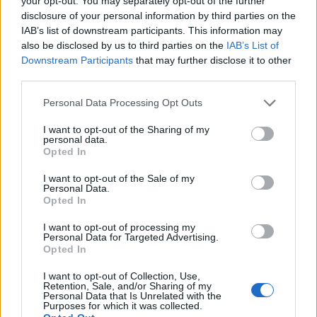
your opt-out. You may separately opt-out of the further
Μια Ευρώπη όπως την οραματίστηκαν οι
disclosure of your personal information by third parties on the
IAB’s list of downstream participants. This information may
δημιουργοί της , μια Ένωση Λαών ανοιχτών
also be disclosed by us to third parties on the
IAB’s List of
οριζόντων , ισχυρή και σοβαρή που θα μπορεί
Downstream Participants
that may further disclose it to other
να συνεισφέρει στο καλώς εννοούμενο
third parties.
συμφέρον όλων.
Personal Data Processing Opt Outs
Μιας ενωμένης κοινωνίας εργασίας και
I want to opt-out of the Sharing of my
personal data.
προόδου που θα διαμορφώνει πολιτικές προς
Opted In
όφελος των Λαών που την συναποτελούν και
I want to opt-out of the Sale of my
όχι των ποικιλώνυμων ελίτ.
Personal Data.
Opted In
Η κρίση αντιπροσώπευσης βέβαια των κρατών -
I want to opt-out of processing my
μελών είναι εμφανής, γιαυτό και ευδοκιμούν οι
Personal Data for Targeted Advertising.
Opted In
αυταρχικές τιμωρητικές επιλογές του
I want to opt-out of Collection, Use,
«Ιερατείου» !
Retention, Sale, and/or Sharing of my
Personal Data that Is Unrelated with the
Purposes for which it was collected.
Αλλαγή ρότας επομένως για τη συνέχεια ,