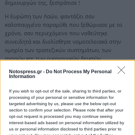
δημιουργών της, ξεστράτισε !
Η Ευρώπη των Λαών, φαντάζει σαν
καλοπαιγμένο παραμύθι που ξεθώριασε με το
χρόνο, σαν περιεχόμενο που νοθεύτηκε
συνειδητά και διολίσθησε νομοτελειακά στην
ομηρία των τραπεζικών συστημάτων, των
αγορών και των οικονομικών δεικτών.
Και σαν να μην έφταναν όλα αυτά, ένα θλιβερό «
Notospress.gr -
Do Not Process My Personal
Information
Ιερατείο » καθοδηγούμενο από μια κουστωδία
Γερμανών άτεγκτων σφραγιδοφυλάκων
If you wish to opt-out of the sale, sharing to third parties, or
επικαθορίζει και οριοθετεί το υπαρξιακό
processing of your personal or sensitive information for
targeted advertising by us, please use the below opt-out
περίγραμμα της Ε.Ε. και το ταυτίζει δυστυχώς
section to confirm your selection. Please note that after your
μόνον με τα στενά Εθνικά τους συμφέροντα.
opt-out request is processed you may continue seeing
interest-based ads based on personal information utilized by
Η Ενωμένη Ευρώπη πρέπει όμως να υπάρχει !
us or personal information disclosed to third parties prior to