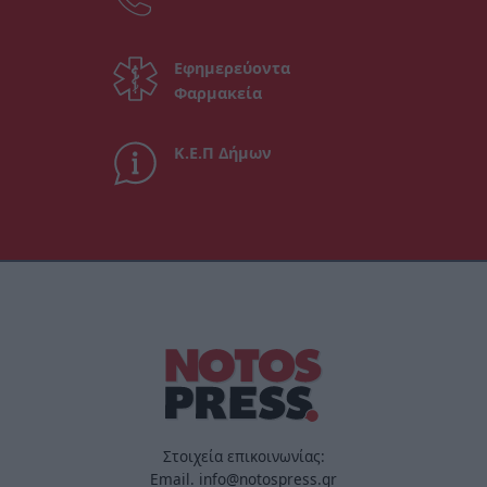
Εφημερεύοντα
Φαρμακεία
Κ.Ε.Π Δήμων
Στοιχεία επικοινωνίας:
Email. info@notospress.gr