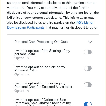
για ευελιξία στις εργασιακές σχέσεις και ζητά
us or personal information disclosed to third parties prior to
your opt-out. You may separately opt-out of the further
την κατάργηση δύο μισθών ετησίως, έστω και με
disclosure of your personal information by third parties on the
την ενσωμάτωση τους. Με τον όρο ομαδικές
IAB’s list of downstream participants. This information may
απολύσεις γίνεται προσπάθεια να περάσουν
also be disclosed by us to third parties on the
IAB’s List of
Downstream Participants
that may further disclose it to other
διευκολύνσεις ως προς το κόστος των
third parties.
απολύσεων, ώστε να διευκολυνθούν οι
αναδιαρθρώσεις των επιχειρήσεων. Μάλιστα αν
Personal Data Processing Opt Outs
ο εργαζόμενος προσφύγει στα δικαστήρια και
I want to opt-out of the Sharing of my
personal data.
δικαιωθεί, δεν υποχρεούται ο εργοδότης να τον
Opted In
επαναπροσλάβει, αλλά μόνο να του χορηγήσει
I want to opt-out of the Sale of my
αυξημένη αποζημίωση. Στο δημόσιο,
Personal Data.
καθιερώνεται η κινητικότητα των εργαζομένων
Opted In
ως υποχρεωτικό μέτρο, σε υπηρεσίες που
I want to opt-out of processing my
Personal Data for Targeted Advertising.
διαπιστώνεται έλλειψη προσωπικού.
Opted In
Προστίθενται και άλλες περιπτώσεις, για τις
I want to opt-out of Collection, Use,
οποίες επιτρέπεται απόλυση δημοσίου
Retention, Sale, and/or Sharing of my