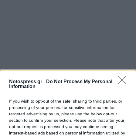
Επιπλέον, προτείνεται (κατόπιν επιμονής του
Notospress.gr -
Do Not Process My Personal
Information
ΔΝΤ) η πλήρης απελευθέρωση των απολύσεων
στον ιδιωτικό τομέα. Το ισχύον πλαίσιο
If you wish to opt-out of the sale, sharing to third parties, or
απαγορεύει απολύσεις περισσότερες από ένα
processing of your personal or sensitive information for
ποσοστό του συνόλου των εργαζομένων μίας
targeted advertising by us, please use the below opt-out
section to confirm your selection. Please note that after your
επιχείρησης. Θα διπλασιαστεί το ποσοστό που
opt-out request is processed you may continue seeing
επιτρέπονται απολύσεις. Το ΔΝΤ έχει ήδη πιέσει
interest-based ads based on personal information utilized by