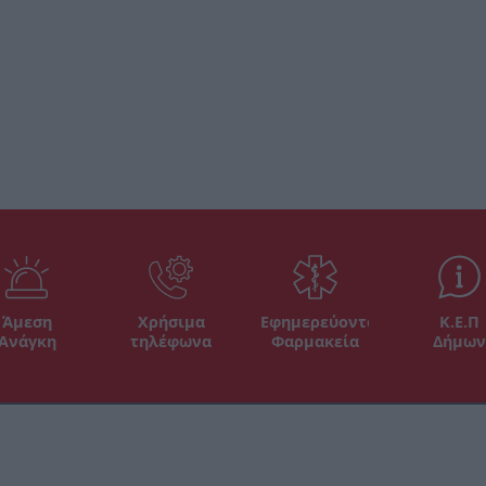
Άμεση
Χρήσιμα
Εφημερεύοντα
Κ.Ε.Π
Ανάγκη
τηλέφωνα
Φαρμακεία
Δήμων