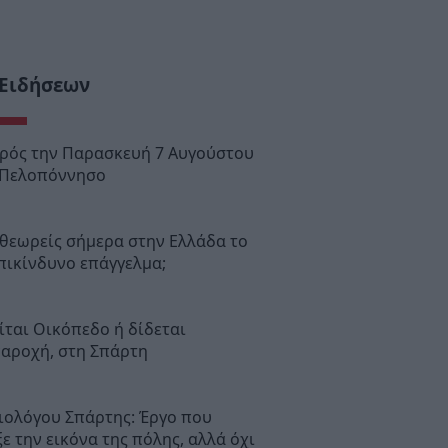
 Ειδήσεων
ιρός την Παρασκευή 7 Αυγούστου
 Πελοπόννησο
θεωρείς σήμερα στην Ελλάδα το
πικίνδυνο επάγγελμα;
ται Οικόπεδο ή δίδεται
παροχή, στη Σπάρτη
ιολόγου Σπάρτης: Έργο που
ε την εικόνα της πόλης, αλλά όχι