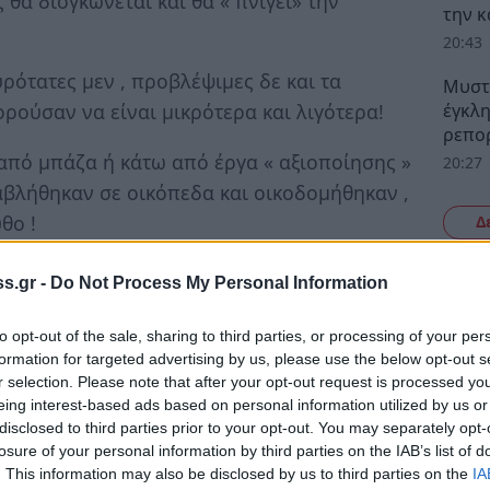
α διογκώνεται και θα « πνίγει» την
την 
20:43
ρότατες μεν , προβλέψιμες δε και τα
Μυστρ
έγκλη
ρούσαν να είναι μικρότερα και λιγότερα!
ρεπορ
 από μπάζα ή κάτω από έργα « αξιοποίησης »
20:27
αβλήθηκαν σε οικόπεδα και οικοδομήθηκαν ,
θο !
Δ
έματα , τους φυσικούς και
s.gr -
Do Not Process My Personal Information
ων παραμένει εκμεταλλευτική χρόνια τώρα!
to opt-out of the sale, sharing to third parties, or processing of your per
 μετατρέπονται σε οικόπεδα ή γίνονται
formation for targeted advertising by us, please use the below opt-out s
αυτή η συνεχιζόμενη δράση είναι και
r selection. Please note that after your opt-out request is processed y
eing interest-based ads based on personal information utilized by us or
α θρηνούμε και αθώα θύματα και θα
disclosed to third parties prior to your opt-out. You may separately opt-
losure of your personal information by third parties on the IAB’s list of
. This information may also be disclosed by us to third parties on the
IA