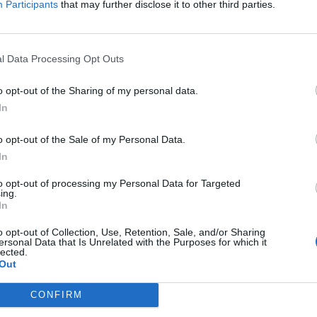
εί ως προς τα αποτελέσματα αν εγκαίρως
Participants
that may further disclose it to other third parties.
ός της κοίτης των ποταμών και των ρεμάτων (
ιας) , η απομάκρυνση επιχώσεων και
l Data Processing Opt Outs
άτων, η παρεμπόδιση για απόρριψη μπάζων
άμεσα υδρολογικές μελέτες για επισήμανση
o opt-out of the Sharing of my personal data.
τες - αποδέκτες ομβρίων. Επανεξέταση των
In
υμβεί με διερεύνηση δυνατότητας
o opt-out of the Sale of my Personal Data.
επιφανειακή απορροή των ομβρίων.
In
έματα. Αντιπλημυρικά έργα ενίσχυσης
to opt-out of processing my Personal Data for Targeted
χετικών φραγμάτων και μικροφραγμάτων
ing.
In
o opt-out of Collection, Use, Retention, Sale, and/or Sharing
ersonal Data that Is Unrelated with the Purposes for which it
των ομβρίων σε παραλιακές περιοχές .
lected.
Out
ρούν να προτείνουν!
CONFIRM
συνεχίζουν να γίνονται τα αντίθετα!