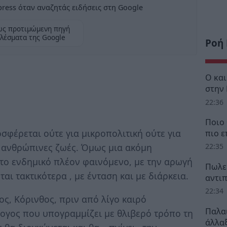
ress όταν αναζητάς ειδήσεις στη Google
ως προτιμώμενη πηγή
λέσματα της Google
Ροή
Ο κα
στην
22:36
Ποιο 
σφέρεται ούτε για μικροπολιτική ούτε για
πιο ε
ί ανθρώπινες ζωές. Όμως μια ακόμη
22:35
το ενδημικό πλέον φαινόμενο, με την αρωγή
Πωλεί
αι τακτικότερα , με ένταση και με διάρκεια.
αντι
22:34
ς, Κόρινθος, πριν από λίγο καιρό
Παλα
λογος που υπογραμμίζει με θλιβερό τρόπο τη
άλλαξ