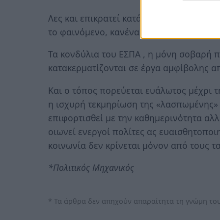
Λες και επικρατεί κατάσταση συλλογική
το φαινόμενο, κανένας δεν ακούει , κανέ
Τα κονδύλια του ΕΣΠΑ , η μόνη σοβαρή
κατακερματίζονται σε έργα αμφίβολης α
Και ο τόπος πορεύεται ευάλωτος μέχρι τ
η ισχυρή τεκμηρίωση της «λασπωμένης» 
επιφορτισθεί με την καθημερινότητα αλλ
οιωνεί ενεργοί πολίτες ας ευαισθητοποιη
κοινωνία δεν κρίνεται μόνον από τους τα
*Πολιτικός Μηχανικός
* Τα άρθρα δεν απηχούν απαραίτητα τη γνώμη του