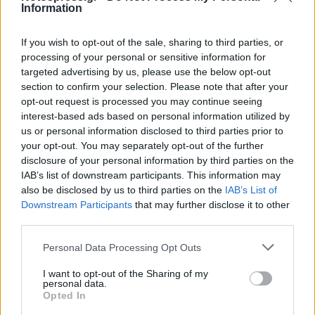
Information
έχει καταβάλει στον ενάγοντα οποιοδήποτε
ποσό ως αποζημίωση για τη χρήση του. Η
If you wish to opt-out of the sale, sharing to third parties, or
μηνιαία μισθωτική αξία του διαμερίσματος
processing of your personal or sensitive information for
targeted advertising by us, please use the below opt-out
αυτού, λαμβανομένου υπόψη ότι λόγω της
section to confirm your selection. Please note that after your
ανωφέρειας της οδού …………. βρίσκεται σε
opt-out request is processed you may continue seeing
χαμηλότερο επίπεδο από το δρόμο και το
interest-based ads based on personal information utilized by
us or personal information disclosed to third parties prior to
πεζοδρόμιο, καθώς και της παλαιότητας αυτού
your opt-out. You may separately opt-out of the further
(έτος κατασκευής του 1965) και των μισθωτικών
disclosure of your personal information by third parties on the
συνθηκών που επικρατούσαν τότε στην περιοχή,
IAB’s list of downstream participants. This information may
also be disclosed by us to third parties on the
IAB’s List of
για το έτος 2009 ανέρχονταν, κατά την κρίση του
Downstream Participants
that may further disclose it to other
Δικαστηρίου και σύμφωνα με τα διδάγματα της
third parties.
κοινής πείρας και λογικής σε εννέα (9) ευρώ ανά
Personal Data Processing Opt Outs
τ.μ. ήτοι στο ποσό των 684,00 ευρώ (76.τμ.Χ9
ευρώ) και το ποσοστό του ενάγοντος στα 478,80
I want to opt-out of the Sharing of my
personal data.
ευρώ (684,00 ευρώ Χ 70%). Συνεπώς για το
Opted In
χρονικό διάστημα από 26-07-2009 μέχρι 26-12-