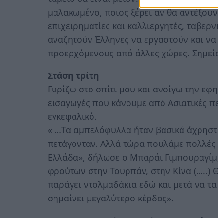
μαλακωμένο, ποιος ξέρει αν θα αντέξουν
επιχειρηματίες και καλλιεργητές, ταβερν
αναζητούν Έλληνες να εργαστούν και να 
προερχόμενους από άλλες χώρες. Σημεία
Στάση τρίτη
Γυρίζω στο σπίτι μου και ανοίγω την εφη
εισαγωγές που κάνουμε από Ασιατικές περ
εγκεφαλικό.
« …Τα αμπελόφυλλα ήταν βασικά άχρηστα
πετάγονταν. Αλλά τώρα πουλάμε πολλές 
Ελλάδα», δήλωσε ο Μπαράι Γιμπουραγίμ,
φρούτων στην Τουρπάν, στην Κίνα (…..) 
παράγει ντολμαδάκια εδώ και μετά να τα
σημαίνει μεγαλύτερο κέρδος».