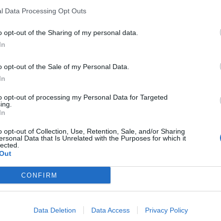
αλύτεροι είναι οι
l Data Processing Opt Outs
ά. Δούλεψαν στη ζωή τους, κουράστηκαν (οι
 …χαλάρωσης. Όταν το βλέμμα ψάξει όμως,
o opt-out of the Sharing of my personal data.
λύψει με θλίψη πως ένα αρκετά μεγάλο μέρος
In
ωγική ηλικία. Ναι, νέοι άνθρωποι από
o opt-out of the Sale of my Personal Data.
ς, «στύβουν την πέτρα και βγάζει νερό».
In
α εργάζονται, σκοτώνουν τον χρόνο τους,
to opt-out of processing my Personal Data for Targeted
ον γλυκύ βραστό και τον μέτριο έχουμε κάνει
ing.
 τη δικαιολογία έτοιμη. <<Μα υπάρχει κρίση!
In
 αντάξιες. Περιμένουν να ανοίξουν θέσεις
o opt-out of Collection, Use, Retention, Sale, and/or Sharing
ersonal Data that Is Unrelated with the Purposes for which it
ιστα θα δουλέψουν.>>
lected.
Out
 (όλο και κάποιο πολιτικό κονέ θα υπάρχει),
CONFIRM
καφεδοκατάνυξη και κοινωνικό σχόλιο. Και
(γιατί, όλο και κάποιος πληρώνει το
 στο μούσκιο. Αλίμονο τους την ώρα που το
Data Deletion
Data Access
Privacy Policy
ακομάθει, έτσι που περιμένουν το παξιμάδι