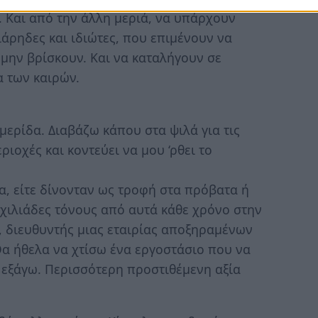
. Και από την άλλη μεριά, να υπάρχουν
ιάρηδες και ιδιώτες, που επιμένουν να
μην βρίσκουν. Και να καταλήγουν σε
 των καιρών.
μερίδα. Διαβάζω κάπου στα ψιλά για τις
ιοχές και κοντεύει να μου ‘ρθει το
, είτε δίνονταν ως τροφή στα πρόβατα ή
χιλιάδες τόνους από αυτά κάθε χρόνο στην
 διευθυντής μιας εταιρίας αποξηραμένων
Θα ήθελα να χτίσω ένα εργοστάσιο που να
 εξάγω. Περισσότερη προστιθέμενη αξία