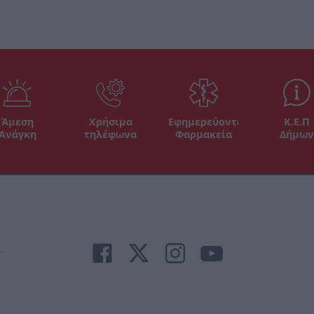
Άμεση
Χρήσιμα
Εφημερεύοντα
Κ.Ε.Π
Ανάγκη
τηλέφωνα
Φαρμακεία
Δήμων
r