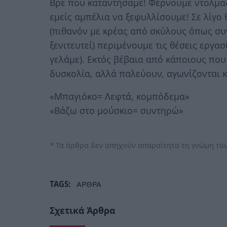
Βρε που καταντήσαμε! Φέρνουμε ντολμαδ
εμείς αμπέλια να ξεφυλλίσουμε! Σε λίγο
(πιθανόν με κρέας από σκύλους όπως συνη
ξενιτευτεί) περιμένουμε τις θέσεις εργα
γελάμε). Εκτός βέβαια από κάποιους που
δυσκολία, αλλά παλεύουν, αγωνίζονται κ
«Μπαγιόκο= Λεφτά, κομπόδεμα»
«Βάζω στο μούσκιο= συντηρώ»
* Τα άρθρα δεν απηχούν απαραίτητα τη γνώμη του
TAGS:
ΑΡΘΡΑ
Σχετικά Άρθρα