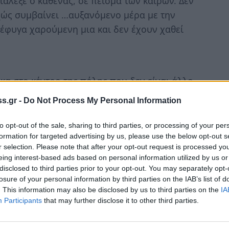
άλεξε ο καθένας, σε πείσμα των καιρών. Δεν
χώς συμβαίνει …αυξανόμενο μέρα με την
έφυγα χαρούμενη μια και δεν έχουν χαθεί
ηκα στο κέντρο της πόλης που δεν είναι άλλο
ιγύρω, δεν ξέρω γιατί, έρχονται στο μυαλό οι
s.gr -
Do Not Process My Personal Information
 «Κολωνάκι Πλέις».
to opt-out of the sale, sharing to third parties, or processing of your per
formation for targeted advertising by us, please use the below opt-out s
υ
r selection. Please note that after your opt-out request is processed y
eing interest-based ads based on personal information utilized by us or
disclosed to third parties prior to your opt-out. You may separately opt-
losure of your personal information by third parties on the IAB’s list of
αι ηλιόλουστη η μέρα και έγνεφε στον καθένα
. This information may also be disclosed by us to third parties on the
IA
Participants
that may further disclose it to other third parties.
ραφία της Πλατείας τις καθημερινές; Ποιοι
ους, πίνουν τον καφέ τους και σχολιάζουν στο