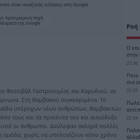
ress όταν αναζητάς ειδήσεις στη Google
ως προτιμώμενη πηγή
λέσματα της Google
Ροή
Ο κα
στην
22:36
Ποιο 
πιο ε
το Φεστιβάλ Γαστρονομίας και Καρυδιού, σε
22:35
ρνωνα. Στη Βαμβακού συγκεκριμένα. Το
Πωλεί
 ομάδα υπέροχων νέων ανθρώπων, Βαμβακιτών
αντι
τόπο τους και τα προϊόντα του και αισιόδοξο
22:34
 αυτοί οι άνθρωποι. Δούλεψαν σκληρά πολλές
Παλα
νη ομάδα, χωρίς να υπολογίζουν κόπο χρόνο
άλλαξ