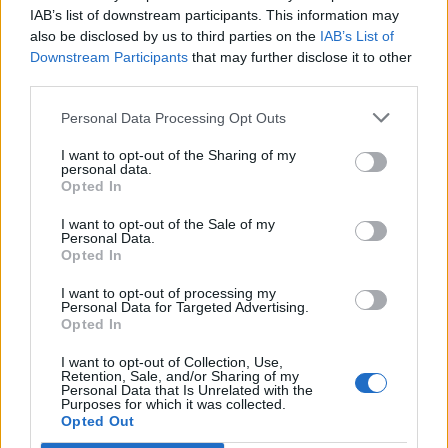
IAB’s list of downstream participants. This information may
Όταν πανηγυρίζουν οι Αμερικάνοι , οι Γερμανοί
also be disclosed by us to third parties on the
IAB’s List of
Downstream Participants
that may further disclose it to other
, το ΝΑΤΟ , ο ΟΗΕ και οι δορυφόροι τους , ΕΜΕΙΣ
third parties.
, οι Έλληνες δεν έχουμε παρά να θρηνούμε ,
Personal Data Processing Opt Outs
αλλά –συγχρόνως – να οπλιζόμαστε με δύναμη ,
ατσάλινη θέληση και αποφασιστικότητα , για να
I want to opt-out of the Sharing of my
personal data.
γίνουμε αφεντικά στο σπίτι μας , να σταθούμε
Opted In
στις επάλξεις της Εθνικής Ανεξαρτησίας και της
I want to opt-out of the Sale of my
Λαϊκής Κυριαρχίας και να πούμε το μεγάλο ΟΧΙ ,
Personal Data.
Opted In
όπως τόσες φορές αυτός ο Λαός , αυτή η χώρα
το έχει πει νικηφόρα .
I want to opt-out of processing my
Personal Data for Targeted Advertising.
Opted In
* Τα άρθρα δεν απηχούν απαραίτητα τη γνώμη του
I want to opt-out of Collection, Use,
Retention, Sale, and/or Sharing of my
notospress.gr
Personal Data that Is Unrelated with the
Purposes for which it was collected.
Opted Out