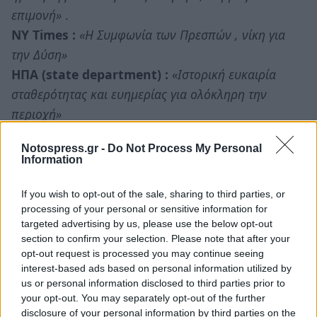
επιμονή»
.
NY Times :
«H Συμφωνία των Πρεσπών , νίκη για
την Δύση»
ΗΠΑ (state department) :
«Ιστορική ευκαιρία
σταθερότητας και ευημερίας για ολόκληρη την
περιοχή»
Μπόλτον (σύμβουλος εθνικής ασφαλείας του
Notospress.gr -
Do Not Process My Personal
Λευκού Οίκου )
:
Συγχαρητήρια στους Αλ. Τσίπρα
Information
και Ζ. Ζάεφ για την επικύρωση της Συμφωνίας
Ζάεφ (Σκοπιανός πρωθυπουργός) :
«Ας είναι
If you wish to opt-out of the sale, sharing to third parties, or
processing of your personal or sensitive information for
περήφανοι όλοι οι Έλληνες , όλοι οι Μακεδόνες (!!!)
targeted advertising by us, please use the below opt-out
και όλοι οι πολίτες που ζουν σε αυτήν την περιοχή»
section to confirm your selection. Please note that after your
Τσίπρας (Έλληνας πρωθυπουργός) :
«Σήμερα
opt-out request is processed you may continue seeing
interest-based ads based on personal information utilized by
είναι μια ιστορική μέρα για την Ελλάδα … Είμαι
us or personal information disclosed to third parties prior to
βέβαιος ότι οι επόμενες γενιές και οι δυο λαοί θα
your opt-out. You may separately opt-out of the further
τους ευγνωμονούν»
(τους 153 βουλευτές) .
disclosure of your personal information by third parties on the