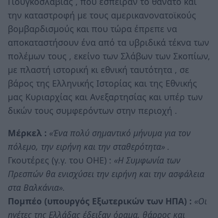
Γιουγκοσλαβίας , που έσπειραν το θάνατο και
την καταστροφή με τους αμερικανονατοϊκούς
βομβαρδισμούς και που τώρα έπρεπε να
αποκαταστήσουν ένα από τα υβριδικά τέκνα των
πολέμων τους , εκείνο των Σλάβων των Σκοπίων,
με πλαστή ιστορική κι εθνική ταυτότητα , σε
βάρος της Ελληνικής Ιστορίας και της Εθνικής
μας Κυριαρχίας και Ανεξαρτησίας και υπέρ των
δικών τους συμφερόντων στην περιοχή .
Μέρκελ :
«Ένα πολύ σημαντικό μήνυμα για τον
πόλεμο, την ειρήνη και την σταθερότητα» .
Γκουτέρες (γ.γ. του ΟΗΕ) :
«Η Συμφωνία των
Πρεσπών θα ενισχύσει την ειρήνη και την ασφάλεια
στα Βαλκάνια».
Πομπέο (υπουργός Εξωτερικών των ΗΠΑ) :
«Οι
ηγέτες της Ελλάδας έδειξαν όραμα, θάρρος και