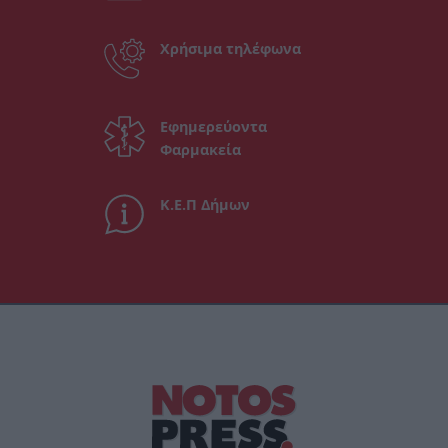
Χρήσιμα τηλέφωνα
Εφημερεύοντα
Φαρμακεία
Κ.Ε.Π Δήμων