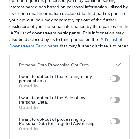
opt-out request is processed you may continue seeing
τραπέζι, αδυνατούν , όμως, να ανταποκριθούν
interest-based ads based on personal information utilized by
στις σοβαρές απαιτήσεις του νέου τύπου
us or personal information disclosed to third parties prior to
δημοτικής διακυβέρνησης. Αν νικητής στις
your opt-out. You may separately opt-out of the further
disclosure of your personal information by third parties on the
εκλογές είναι οι τακτικισμοί και οι συναλλαγές
IAB’s list of downstream participants. This information may
κάτω από το τραπέζι, αυτό θα είναι
also be disclosed by us to third parties on the
IAB’s List of
καταστροφικό για την πορεία της πόλης.
Downstream Participants
that may further disclose it to other
third parties.
Γι’ αυτό και ο ψηφοφόρος, ο οποίος είναι
αυτός που στην ουσία καθορίζει τις εξελίξεις,
Personal Data Processing Opt Outs
αν θέλει να κυβερνηθεί και να κυβερνηθεί
I want to opt-out of the Sharing of my
αποτελεσματικά, θα πρέπει να σκεφθεί πολύ
personal data.
Opted In
προσεκτικά ποιοι θα είναι οι δύο υποψήφιοι
Δήμαρχοι που θα αναμετρηθούν με την δική
I want to opt-out of the Sale of my
Personal Data.
του εντολή κατά την δεύτερη Κυριακή.
Opted In
5. Η άλλη σημαντική καινοτομία του νέου
I want to opt-out of processing my
νόμου είναι το ότι διαχωρίζεται πλέον η
Personal Data for Targeted Advertising.
Opted In
εκλογή του δημοτικού συμβουλίου από την