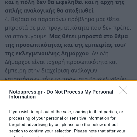
και η πόλη δεν θα ωφεληθεί και η αρχή της
απλής αναλογικής θα απαξιωθεί
4. Βέβαια το παραπάνω πρόβλημα μας θέτει
μπροστά σε μια πραγματικότητα που δεν πρέπει
να αποφύγουμε.
Μας θέτει μπροστά στο θέμα
της προσωπικότητας και της εμπειρίας του/
της εκλεγμένου/νης Δημάρχου
. Αν ο/η
Δήμαρχος είναι ισχυρή προσωπικότητα και
έμπειρη στην διαχείριση ανάλογων
καταστάσεων, τότε τα πράγματα θα εξελιχθούν
πιο ομαλά και πιο γρήγορα. Και βέβαια, όταν
Notospress.gr -
Do Not Process My Personal
μιλώ για «εμπειρία στην διαχείριση ανάλογων
Information
καταστάσεων», δεν εννοώ σε καμία περίπτωση
If you wish to opt-out of the sale, sharing to third parties, or
την εμπειρία μερικών αυτοδιοικητικών , οι
processing of your personal or sensitive information for
οποίοι γνωρίζουν μεν να αξιοποιούν
targeted advertising by us, please use the below opt-out
τακτικισμούς και συναλλαγές κάτω από το
section to confirm your selection. Please note that after your