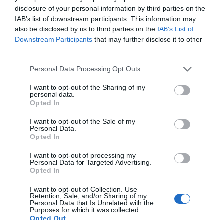
disclosure of your personal information by third parties on the
IAB’s list of downstream participants. This information may
also be disclosed by us to third parties on the
IAB’s List of
Άλλωστε ουδέν κρυπτόν από την ηλεκτρονική
Downstream Participants
that may further disclose it to other
third parties.
δίωξη εγκλήματος... Και ο νοών νοείτω...
Personal Data Processing Opt Outs
Για αυτό και εσύ φίλε αναγνώστη περιφρόνησε
τους και γράψε και εσύ αν θες την άποψή σου με
I want to opt-out of the Sharing of my
personal data.
σθένος, γενναιότητα και πάντα με ευπρέπεια.
Opted In
I want to opt-out of the Sale of my
*Μαθηματικός
Personal Data.
Opted In
I want to opt-out of processing my
* Τα άρθρα δεν απηχούν απαραίτητα τη γνώμη του
Personal Data for Targeted Advertising.
notospress.gr
Opted In
I want to opt-out of Collection, Use,
Retention, Sale, and/or Sharing of my
Personal Data that Is Unrelated with the
TAGS:
ΑΡΘΡΑ
Purposes for which it was collected.
Opted Out