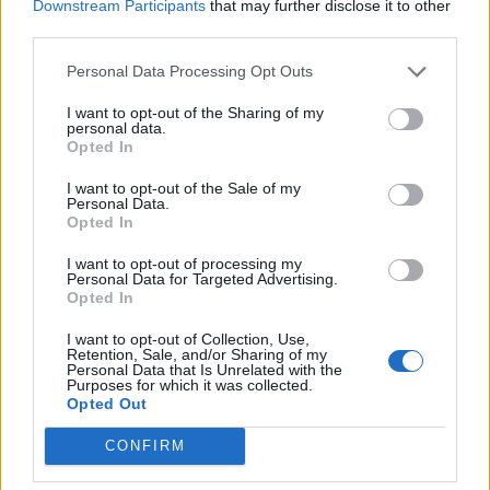
Downstream Participants
that may further disclose it to other
third parties.
Αποκαλυπτικά είναι τα στοιχεία, σχεδόν του
Personal Data Processing Opt Outs
συνόλου των δημοσκοπήσεων, για το
δημοψήφισμα της 5ης Ιουλίου του 2015, αλλά
I want to opt-out of the Sharing of my
personal data.
και για τις εκλογές της 20ής Σεπτεμβρίου του
Opted In
ίδιου έτους για τα δύο κόμματα εξουσίας.
I want to opt-out of the Sale of my
Πιο συγκεκριμένα, δυο μόλις ημέρες πριν το
Personal Data.
Opted In
δημοψήφισμα (3/7/15) όλες οι έρευνες έδειχναν
I want to opt-out of processing my
ότι το ΝΑΙ προηγείτο του ΟΧΙ. Το αποτέλεσμα
Personal Data for Targeted Advertising.
ήταν το ΝΑΙ να λάβει 38,69% και το ΟΧΙ 61,31%.
Opted In
Αντίστοιχα, πέντε ημέρες πριν τις εκλογές
I want to opt-out of Collection, Use,
Retention, Sale, and/or Sharing of my
(15/9/15) έδειχναν τον ΣΥΡΙΖΑ με 29,5% και τη
Personal Data that Is Unrelated with the
Purposes for which it was collected.
Ν.Δ. με 30% και δυο ημέρες πριν τις εκλογές
Opted Out
(18/9/15) ο ΣΥΡΙΖΑ εμφανιζόταν με 28,5% και η
CONFIRM
Ν.Δ. με 26%, ή ο ΣΥΡΙΖΑ με 31,7% και η Ν.Δ. με
31,2%, δηλ. ντέρμπι στο νήμα, ενώ οι ΑΝΕΛ