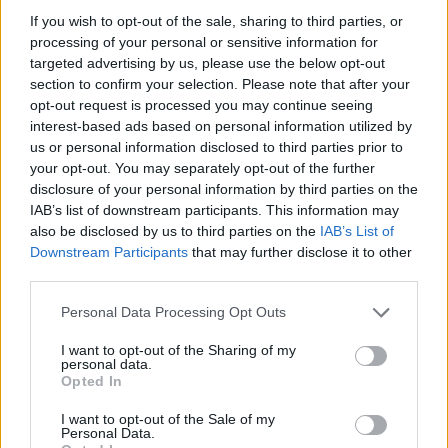
travel in Greece, του είπε ο Αστυνομικός που
If you wish to opt-out of the sale, sharing to third parties, or
απευθύνθηκε.
processing of your personal or sensitive information for
Οπλισμένος με υπομονή ξανά-μανά πίσω στον
targeted advertising by us, please use the below opt-out
αυτοκινητόδρομο και όλο αριστερά για να βρει
section to confirm your selection. Please note that after your
opt-out request is processed you may continue seeing
την Σπάρτη την πατρίδα του Λεωνίδα και του
interest-based ads based on personal information utilized by
Λυκούργου, της Ωραίας Ελένης αλλά και του
us or personal information disclosed to third parties prior to
Κωνσταντίνου Παλαιολόγου και τόσων άλλων
your opt-out. You may separately opt-out of the further
disclosure of your personal information by third parties on the
που είχε διαβάσει και θαυμάσει. Δεν θυμώνει
IAB’s list of downstream participants. This information may
μια και ονειρεύεται τις βόλτες που θα κάνει στην
also be disclosed by us to third parties on the
IAB’s List of
Αρχαία Σπάρτη με το μεγάλο Ρωμαϊκό της
Downstream Participants
that may further disclose it to other
third parties.
Θέατρο, την επίσκεψη στο Ιερό της Ορθίας
Αρτέμιδος, στα Μενελάια και στο Βαφειό.
Personal Data Processing Opt Outs
Φαντάζεται την στιγμή που θα βρεθεί
I want to opt-out of the Sharing of my
προσκυνητής στον Τάφο του Βασιλιά Λεωνίδα.
personal data.
Opted In
Και δεν μπορεί να μετρήσει την συγκίνηση του
όταν θα διαβεί την είσοδο των αναστυλωμένων
I want to opt-out of the Sale of my
Personal Data.