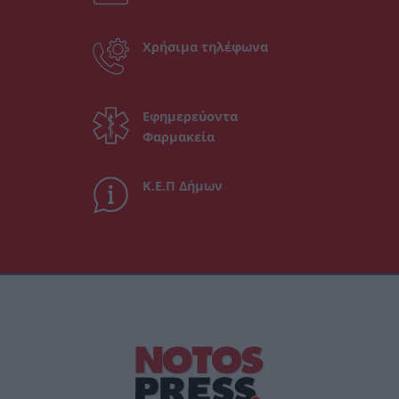
Χρήσιμα τηλέφωνα
Εφημερεύοντα
Φαρμακεία
Κ.Ε.Π Δήμων