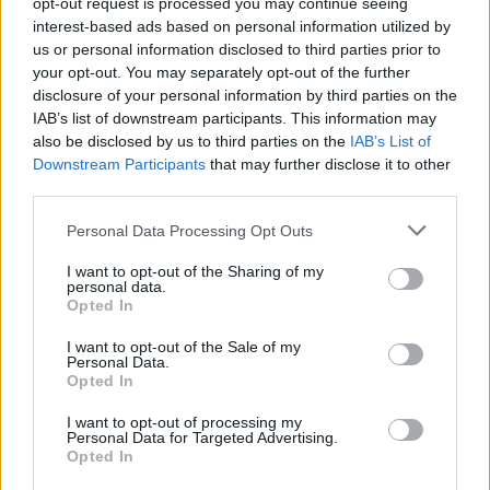
-Ε, και; Τι έγινε; Δεν στο έφερε το αμάξι;
opt-out request is processed you may continue seeing
interest-based ads based on personal information utilized by
-Όσο το είδες εσύ άλλο τόσο το είδα και εγώ.
us or personal information disclosed to third parties prior to
Και πήγα που λες στο μαγαζί του, και ξαναπήγα
your opt-out. You may separately opt-out of the further
και ματαξαναπήγα. Και όλο θα έρθει την άλλη
disclosure of your personal information by third parties on the
IAB’s list of downstream participants. This information may
βδομάδα έλεγε, και θα έρθει σε δέκα μέρες, και
also be disclosed by us to third parties on the
IAB’s List of
δεν ήρθε ακόμη το πλοίο με τα αμάξια και άλλα
Downstream Participants
that may further disclose it to other
τέτοια.
third parties.
-Καλά , του έδωσες τα λεφτά σου, απόδειξη δεν
Personal Data Processing Opt Outs
ζήτησες;
I want to opt-out of the Sharing of my
-Μου έδωσε ένα παλιόχαρτο, αλλά απόδειξη δεν
personal data.
ήταν τελικά όπως μου είπε ο δικηγόρος που
Opted In
πήγα στο τέλος.
I want to opt-out of the Sale of my
Personal Data.
-Πήγες σε δικηγόρο; Και τι έγινε μετά;
Opted In
-Να μην στα πολυλογώ, μπάρμπα, του ‘δωσα (ο
I want to opt-out of processing my
δικηγόρος το κανόνισε) και άλλα λεφτά και στο
Personal Data for Targeted Advertising.
τέλος πήρα στο όνομα μου ένα οικόπεδο που
Opted In