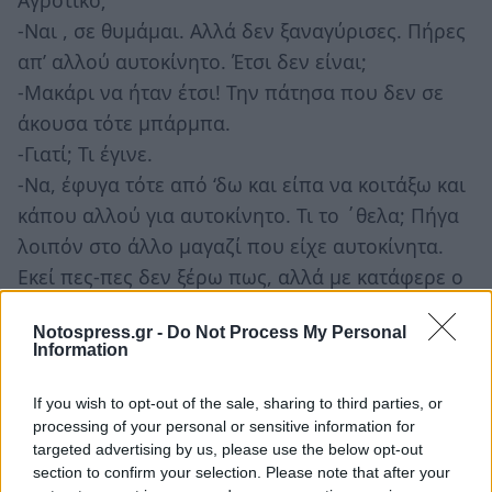
Αγροτικό;
-Ναι , σε θυμάμαι. Αλλά δεν ξαναγύρισες. Πήρες
απ’ αλλού αυτοκίνητο. Έτσι δεν είναι;
-Μακάρι να ήταν έτσι! Την πάτησα που δεν σε
άκουσα τότε μπάρμπα.
-Γιατί; Τι έγινε.
-Να, έφυγα τότε από ‘δω και είπα να κοιτάξω και
κάπου αλλού για αυτοκίνητο. Τι το ΄θελα; Πήγα
λοιπόν στο άλλο μαγαζί που είχε αυτοκίνητα.
Εκεί πες-πες δεν ξέρω πως, αλλά με κατάφερε ο
καταστηματάρχης και του ‘δωσα όλα τα λεφτά
Notospress.gr -
Do Not Process My Personal
που τα είχα στο ταγάρι. Όσο έκανε όλο το αμάξι
Information
δηλαδή. Και ούτε χαρτί μου έδωκε ούτε
απόδειξη, ούτε τίποτα. Εσύ μου ‘λεγες καλά,
If you wish to opt-out of the sale, sharing to third parties, or
processing of your personal or sensitive information for
αλλά εγώ πού να ακούσω! Μου είπε που λες,
targeted advertising by us, please use the below opt-out
πως τ’ αμάξι μου θα είναι εδώ σε έναν μήνα.
section to confirm your selection. Please note that after your