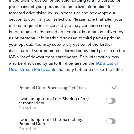
If you wish to opt-out of the sale, sharing to third parties, or
processing of your personal or sensitive information for
targeted advertising by us, please use the below opt-out
section to confirm your selection. Please note that after your
opt-out request is processed you may continue seeing
interest-based ads based on personal information utilized by
us or personal information disclosed to third parties prior to
your opt-out. You may separately opt-out of the further
disclosure of your personal information by third parties on the
IAB’s list of downstream participants. This information may
also be disclosed by us to third parties on the
IAB’s List of
Downstream Participants
that may further disclose it to other
third parties.
Personal Data Processing Opt Outs
I want to opt-out of the Sharing of my
personal data.
Δεν θα υπεισέλθω σε λεπτομέρειες που βλέπουν
Opted In
το φως της δημοσιότητας, όπως η συρρίκνωση
I want to opt-out of the Sale of my
των αρμοδιοτήτων του Περιφερειακού
Personal Data.
Opted In
Συμβουλίου, πράγμα που είναι ασφαλώς