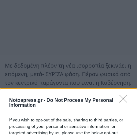
Με δεδομένη πλέον τη νέα ισορροπία ξεκινάει η
επόμενη, μετά- ΣΥΡΙΖΑ φάση. Πέραν φυσικά από
τον κεντρικό παράγοντα που είναι η Κυβέρνηση,
η εξέλιξη στο χώρο της Αντιπολίτευσης θα
ορίσει αυτή τη φάση.
Notospress.gr -
Do Not Process My Personal
Information
Το ζήτημα είναι ένα. Μετά την 7η Ιουλίου τα
If you wish to opt-out of the sale, sharing to third parties, or
κόμματα της Αντιπολίτευσης, που ενεργά την
processing of your personal or sensitive information for
εκφράζουν, ΣΥΡΙΖΑ και ΚΙΝΑΛ, θα βρούν την
targeted advertising by us, please use the below opt-out