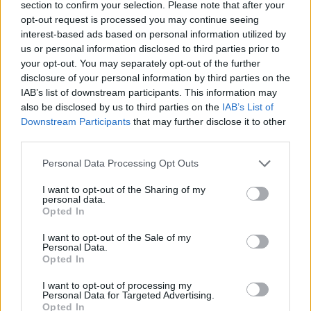
πολιτική δύναμη και έμπνευση να
section to confirm your selection. Please note that after your
opt-out request is processed you may continue seeing
παρακολουθήσουν αυτό που βρίσκεται σε
interest-based ads based on personal information utilized by
κίνηση ή θα εναγκαλισθούν τον βαθύ εαυτό
us or personal information disclosed to third parties prior to
τους, πορευόμενα στην έρημο των πολιτικών
your opt-out. You may separately opt-out of the further
disclosure of your personal information by third parties on the
επιθυμιών και της πολιτικής φαντασίας τους;
IAB’s list of downstream participants. This information may
also be disclosed by us to third parties on the
IAB’s List of
Θα αλλάξουν ή θα μεταμορφωθούν; Η
Downstream Participants
that may further disclose it to other
μεταμόρφωση είναι η ανώδυνη αλλαγή, η φτηνή
third parties.
, ίσως, ακόμη αλλαγή. Εκτιμώ ότι τους μήνες που
Personal Data Processing Opt Outs
έρχονται θα ζήσουμε το πολιτικό έργο
I want to opt-out of the Sharing of my
«μεταμορφώσεις», σε επαναλαμβανόμενες
personal data.
παραστάσεις.
Opted In
I want to opt-out of the Sale of my
Η φιλολογία περί σοσιαλδημοκρατικής επιλογής
Personal Data.
Opted In
του ΣΥΡΙΖΑ, θα κερδίζει τις εντυπώσεις και θα
πλουτίζει τη ρητορική της νέας
I want to opt-out of processing my
Personal Data for Targeted Advertising.
εκσυγχρονισμένης παραπλάνησης. Με χαμηλή
Opted In