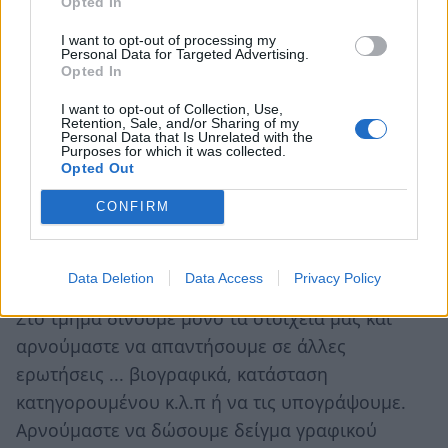
Opted In
275 παρ 2 ΚΠοινΔ) υποβολή έγκλησης του
I want to opt-out of processing my
παθόντος εντός του χρόνου που διαρκεί το
Personal Data for Targeted Advertising.
Opted In
αυτόφωρο.
I want to opt-out of Collection, Use,
Retention, Sale, and/or Sharing of my
Personal Data that Is Unrelated with the
ΤΑ ΔΙΚΑΙΩΜΑΤΑ ΜΑΣ:
Purposes for which it was collected.
Opted Out
Μπορεί να συλληφθούμε και να οδηγηθούμε στο
αστυνομικό τμήμα κάτω απ την δικαιολογία ότι
CONFIRM
έχει διαπραχτεί κάποιο αυτόφωρο έγκλημα.
Όταν η αθωότητα μας είναι φανερή,
Data Deletion
Data Access
Privacy Policy
διαμαρτυρόμαστε έντονα.
Στο τμήμα δίνουμε μόνο τα στοιχεία μας και
αρνούμαστε να απαντήσουμε σε άλλες
ερωτήσεις ... βιογραφικά, κατάσταση
κατηγορουμένου κ.λ.π ή να τις υπογράψουμε.
Αρνούμαστε να δώσουμε δείγμα γραφικού