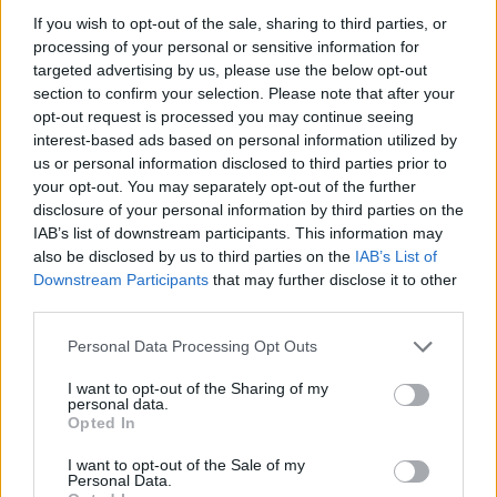
Πλημμελειοδικείο.
If you wish to opt-out of the sale, sharing to third parties, or
processing of your personal or sensitive information for
Η ΚΡΙΣΗ ΠΕΡΙ ΥΠΑΡΞΗΣ ΤΟΥ ΑΥΤΟΦΩΡΟΥ: Πρέπει
targeted advertising by us, please use the below opt-out
να σημειωθεί ότι ο αρμόδιος Εισαγγελέας
section to confirm your selection. Please note that after your
Πλημμελειοδικών κρίνει σε κάθε περίπτωση για
opt-out request is processed you may continue seeing
interest-based ads based on personal information utilized by
το αν υπάρχει ή όχι αυτόφωρο κακούργημα ή
us or personal information disclosed to third parties prior to
πλημμέλημα, αφού ο νόμος του δίδει το
your opt-out. You may separately opt-out of the further
δικαίωμα έκδοσης εντάλματος σύλληψης κατά
disclosure of your personal information by third parties on the
IAB’s list of downstream participants. This information may
του διωκόμενου δράστη του επ αυτοφώρου
also be disclosed by us to third parties on the
IAB’s List of
εγκλήματος (άρθ. 275 παρ 3 ΚΠοινΔ), μέσα στα
Downstream Participants
that may further disclose it to other
νόμιμα χρονικά όρια του αυτόφωρου.
third parties.
Στα επ αυτοφώρω εγκλήματα που διώκονται κατ
Personal Data Processing Opt Outs
έγκληση (δηλ. σε εκείνα που απαιτείται
I want to opt-out of the Sharing of my
καταγγελία του παθόντος, προκειμένου ν
personal data.
Opted In
ασκηθεί ποινική δίωξη κατά του δράστη)
απαγορεύεται η σύλληψη του επ αυτοφώρω
I want to opt-out of the Sale of my
Personal Data.
δράστη, αν δεν προηγηθεί η κατά νόμον (άρθ.