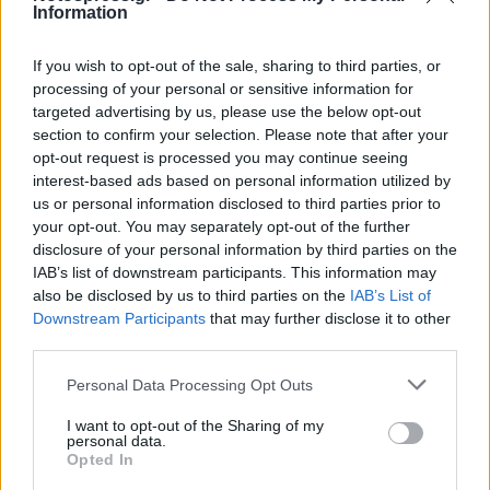
Information
συμβάν, το οποίο επήλθε κατά την εκτέλεση της
εργασίας ή εξ αφορμής αυτής σε εργάτη ή
If you wish to opt-out of the sale, sharing to third parties, or
υπάλληλο των εργασιών ή επιχειρήσεων που
processing of your personal or sensitive information for
targeted advertising by us, please use the below opt-out
αναφέρονται στο άρθρο 2 του ίδιου νόμου
section to confirm your selection. Please note that after your
(εργατικό ατύχημα), θεωρείται κάθε βλάβη, η
opt-out request is processed you may continue seeing
οποία είναι αποτέλεσμα βίαιης και αιφνίδιας
interest-based ads based on personal information utilized by
us or personal information disclosed to third parties prior to
επενέργειας εξωτερικού αιτίου, άσχετου μεν με
your opt-out. You may separately opt-out of the further
τη σύσταση του οργανισμού του παθόντος και
disclosure of your personal information by third parties on the
τη βαθμιαία φθορά του από τις συνθήκες της
IAB’s list of downstream participants. This information may
also be disclosed by us to third parties on the
IAB’s List of
εργασίας, αλλά συνδεόμενου οπωσδήποτε μ'
Downstream Participants
that may further disclose it to other
αυτή λόγω της εμφάνισης του κατά την εκτέλεση
third parties.
της ή εξ αφορμής αυτής, δηλαδή θα πρέπει το
Personal Data Processing Opt Outs
αίτιο, στο οποίο οφείλεται το εργατικό ατύχημα,
να μην ανάγεται αποκλειστικά στην οργανική ή
I want to opt-out of the Sharing of my
personal data.
παθολογική προδιάθεση του παθόντος και το
Opted In
οποίο συνεπώς δεν θα συνέβαινε χωρίς την